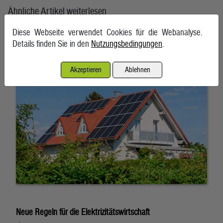
Ähnliche Artikel weiterlesen
Diese Webseite verwendet Cookies für die Webanalyse.
Die Energie der Gemeinschaft
Details finden Sie in den
Nutzungsbedingungen
.
24. Juni 2026, St. Pölten
Akzeptieren
Ablehnen
Neue Regeln für die Elektrizitätswirtschaft