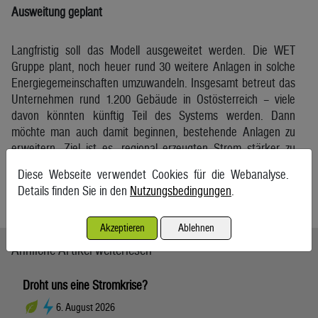
Ausweitung geplant
Langfristig soll das Modell ausgeweitet werden. Die WET
Gruppe plant, noch heuer rund 30 weitere Anlagen in solche
Energiegemeinschaften umzuwandeln. Insgesamt betreut das
Unternehmen rund 1.200 Gebäude in Ostösterreich – viele
davon könnten künftig Teil des Systems werden. Dann
möchte man auch damit beginnen, bestehende Anlagen zu
erweitern. Ziel ist es, regional erzeugten Strom stärker zu
nutzen, die Netze zu entlasten und die Energiekosten für
Diese Webseite verwendet Cookies für die Webanalyse.
Mieterinnen und Mieter dauerhaft zu senken.
Details finden Sie in den
Nutzungsbedingungen
.
Kurier
Akzeptieren
Ablehnen
Ähnliche Artikel weiterlesen
Droht uns eine Stromkrise?
6. August 2026