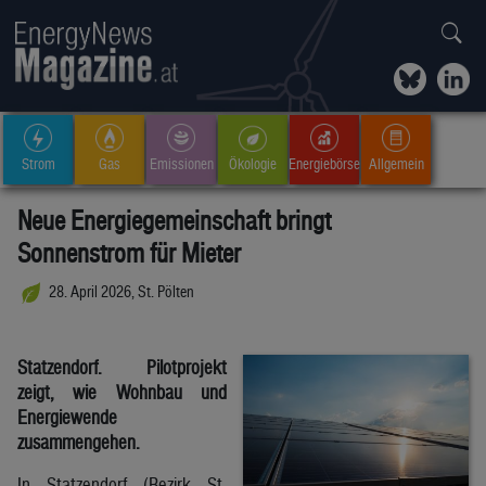
Strom
Gas
Emissionen
Ökologie
Energiebörse
Allgemein
Neue Energiegemeinschaft bringt
Sonnenstrom für Mieter
28. April 2026, St. Pölten
Statzendorf. Pilotprojekt
zeigt, wie Wohnbau und
Energiewende
zusammengehen.
In Statzendorf (Bezirk St.