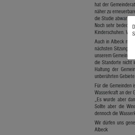
hat der Gemeinderat
näher zu erneuerbare
die Studie abwarten“
Noch sehr bedeckt h
D
Kinderschuhen. Wir 
S
Auch in Albeck muss
nächsten Sitzung we
unserem Gemeindegeb
die Standorte nicht 
Haltung der Gemein
unberührten Gebiete.
Für die Gemeinden is
Wasserkraft an der G
„Es wurde aber dan
Sollte aber die Wi
dennoch die Wasserkr
Wir dürfen uns gene
Albeck