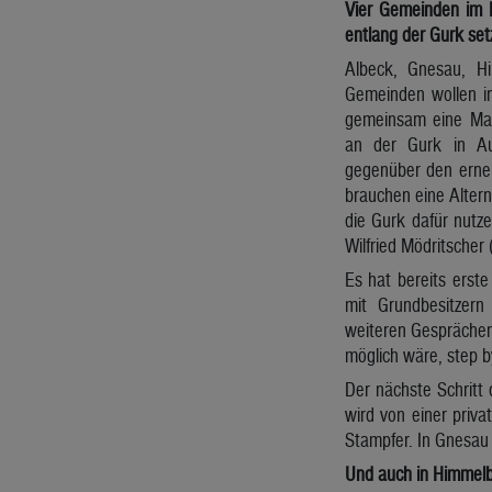
Vier Gemeinden im B
entlang der Gurk set
Albeck, Gnesau, H
Gemeinden wollen in
gemeinsam eine Mac
an der Gurk in Au
gegenüber den erneu
brauchen eine Alter
die Gurk dafür nutze
Wilfried Mödritscher
Es hat bereits ers
mit Grundbesitzern
weiteren Gesprächen 
möglich wäre, step b
Der nächste Schritt 
wird von einer priva
Stampfer. In Gnesau
Und auch in Himmel