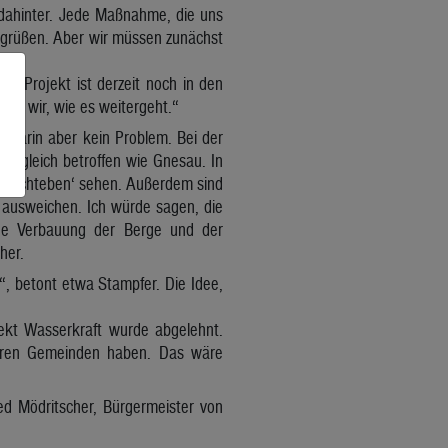
 dahinter. Jede Maßnahme, die uns
begrüßen. Aber wir müssen zunächst
s Projekt ist derzeit noch in den
en wir, wie es weitergeht.“
 darin aber kein Problem. Bei der
e gleich betroffen wie Gnesau. In
 ‚Lichteben‘ sehen. Außerdem sind
k ausweichen. Ich würde sagen, die
ne Verbauung der Berge und der
her.
k“, betont etwa Stampfer. Die Idee,
ekt Wasserkraft wurde abgelehnt.
nseren Gemeinden haben. Das wäre
ed Mödritscher, Bürgermeister von