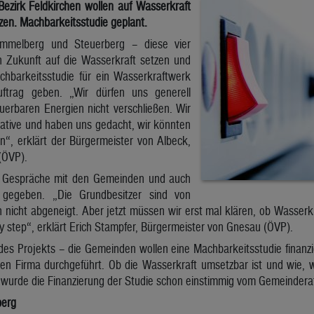
ezirk Feldkirchen wollen auf Wasserkraft
zen. Machbarkeitsstudie geplant.
immelberg und Steuerberg – diese vier
 Zukunft auf die Wasserkraft setzen und
hbarkeitsstudie für ein Wasserkraftwerk
ftrag geben. „Wir dürfen uns generell
erbaren Energien nicht verschließen. Wir
native und haben uns gedacht, wir könnten
n“, erklärt der Bürgermeister von Albeck,
 (ÖVP).
te Gespräche mit den Gemeinden und auch
 gegeben. „Die Grundbesitzer sind von
nicht abgeneigt. Aber jetzt müssen wir erst mal klären, ob Wasserkr
y step“, erklärt Erich Stampfer, Bürgermeister von Gnesau (ÖVP).
des Projekts – die Gemeinden wollen eine Machbarkeitsstudie finanz
ten Firma durchgeführt. Ob die Wasserkraft umsetzbar ist und wie, wi
 wurde die Finanzierung der Studie schon einstimmig vom Gemeindera
berg