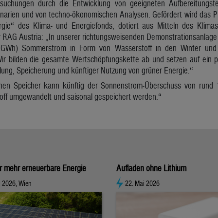
suchungen durch die Entwicklung von geeigneten Aufbereitungste
narien und von techno-ökonomischen Analysen. Gefördert wird das Pr
rgie“ des Klima- und Energiefonds, dotiert aus Mitteln des Klima
r RAG Austria: „In unserer richtungsweisenden Demonstrationsanlage 
 GWh) Sommerstrom in Form von Wasserstoff in den Winter und
Wir bilden die gesamte Wertschöpfungskette ab und setzen auf ein
ng, Speicherung und künftiger Nutzung von grüner Energie.“
chen Speicher kann künftig der Sonnenstrom-Überschuss von rund 
ff umgewandelt und saisonal gespeichert werden.“
ür mehr erneuerbare Energie
Aufladen ohne Lithium
i 2026, Wien
22. Mai 2026