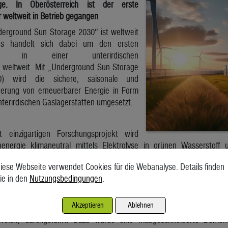
age. In Oberösterreich ist der erste
 weltweit in Betrieb gegangen
derground Sun Storage 2030“ ist weltweit
 es handelt sich dabei um den ersten
icher in einer unterirdischen
e weltweit. Mit „Underground Sun Storage
) wird die sichere, saisonale und
herung von erneuerbarer Energie in Form
nterirdischen Gaslagerstätten umgesetzt.
 einzigartigen Forschungsprojekt wird
energie klimaneutral mittels Elektrolyse in grünen Wasserstoff
25 werden unter Leitung von RAG Austria AG gemeinsam mit den Pr
iese Webseite verwendet Cookies für die Webanalyse. Details finden
H, Energie AG Oberösterreich, Energieinstitut an der Johannes-
ie in den
Nutzungsbedingungen
.
bH, K1-MET GmbH, Technische Universität Wien, Universität für B
pine Stahl GmbH – interdisziplinär technisch-wissenschaftliche Unt
ungen an einer kleinen ehemaligen Erdgaslagerstätte in der Gemeinde
Akzeptieren
Ablehnen
reich) durchgeführt. Dazu wurde eine maßgeschneiderte Demonstr