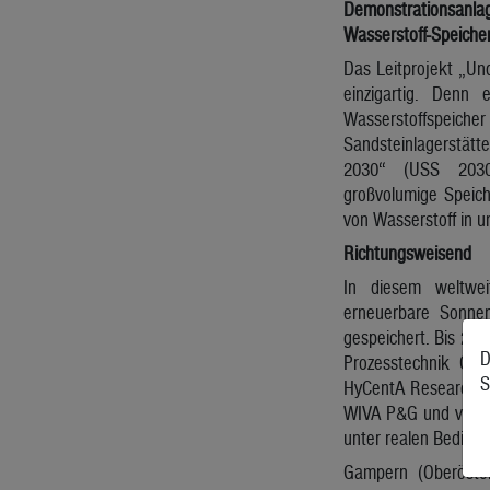
Demonstrationsanl
Wasserstoff-Speicher
Das Leitprojekt „Un
einzigartig. Denn
Wasserstoffspe
Sandsteinlagerstätt
2030“ (USS 2030
großvolumige Speic
von Wasserstoff in u
Richtungsweisend
In diesem weltweit
erneuerbare Sonnen
gespeichert. Bis 20
D
Prozesstechnik Gmb
S
HyCentA Research Gm
WIVA P&G und voestal
unter realen Beding
Gampern (Oberöster