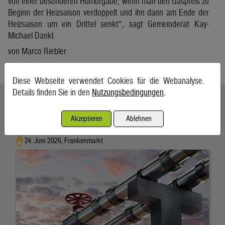
von einer besonderen Humorgabe, wenn man den Gaspreis zu
Beginn der Heizsaison verdoppelt und ihn dann am Ende der
Heizsaison um ein Drittel senkt“, sagt Gemeinderat Kay-
Michael Dankl.
von Marco Riebler
Salzburger Nachrichten
Diese Webseite verwendet Cookies für die Webanalyse.
Details finden Sie in den
Nutzungsbedingungen
.
Ähnliche Artikel weiterlesen
Akzeptieren
Ablehnen
Frankenmarkt: Erdgas für Tests abgefackelt
24. Juni 2026, Frankenmarkt