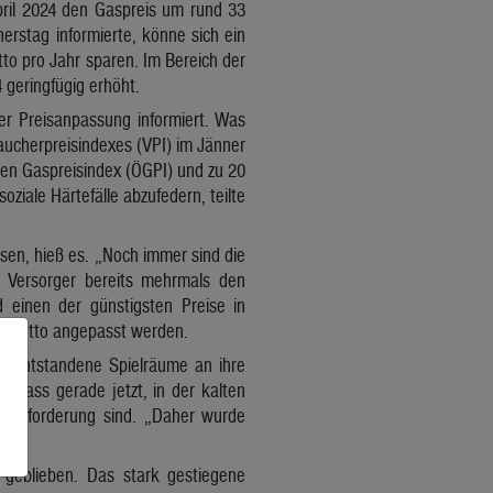
pril 2024 den Gaspreis um rund 33
rstag informierte, könne sich ein
to pro Jahr sparen. Im Bereich der
 geringfügig erhöht.
er Preisanpassung informiert. Was
raucherpreisindexes (VPI) im Jänner
hen Gaspreisindex (ÖGPI) und zu 20
ziale Härtefälle abzufedern, teilte
en, hieß es. „Noch immer sind die
 Versorger bereits mehrmals den
 einen der günstigsten Preise in
Wh netto angepasst werden.
n entstandene Spielräume an ihre
 dass gerade jetzt, in der kalten
rausforderung sind. „Daher wurde
 geblieben. Das stark gestiegene