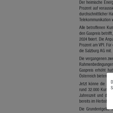
Der heimische Energ
Prozent auf vorauss
durchschnittlicher H
Telekommunikation we
Alle betroffenen Ku
den Gaspreis betriff
2024 fixiert. Die An
Prozent am VPI. Für 
die Salzburg AG mit.
Die vergangenen zwe
Rahmenbedingungen 
Gaspreis erhöht hat
Österreich bieten k
D
Jetzt könne die Sal
S
rund 32.000 Kundinn
Jahreszeit und der 
bereits im Herbst e
Die Grundentgelte f