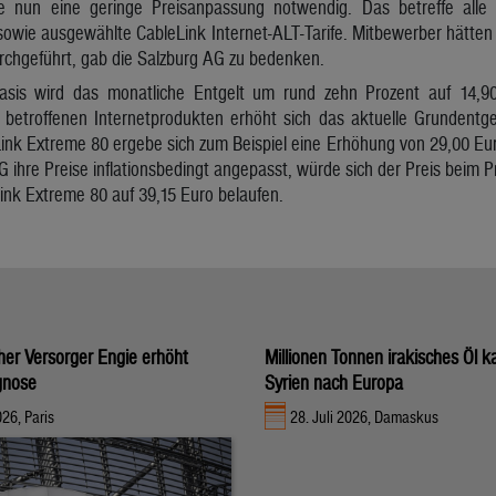
 nun eine geringe Preisanpassung notwendig. Das betreffe all
owie ausgewählte CableLink Internet-ALT-Tarife. Mitbewerber hätten
rchgeführt, gab die Salzburg AG zu bedenken.
sis wird das monatliche Entgelt um rund zehn Prozent auf 14,90
betroffenen Internetprodukten erhöht sich das aktuelle Grundentgel
nk Extreme 80 ergebe sich zum Beispiel eine Erhöhung von 29,00 Eur
G ihre Preise inflationsbedingt angepasst, würde sich der Preis beim 
ink Extreme 80 auf 39,15 Euro belaufen.
her Versorger Engie erhöht
Millionen Tonnen irakisches Öl 
gnose
Syrien nach Europa
026, Paris
28. Juli 2026, Damaskus