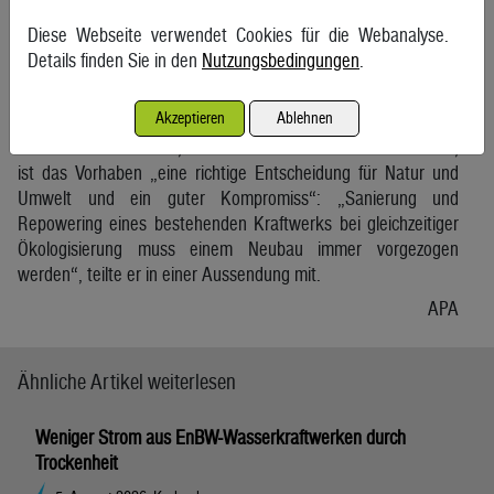
Heilingbrunner, Präsident des Kuratoriums Wald und
Diese Webseite verwendet Cookies für die Webanalyse.
Ehrenpräsident des Umweltdachverbandes. Die EVN habe
Details finden Sie in den
Nutzungsbedingungen
.
einen Mittelweg „zwischen Naturschutz und dem dringend
notwendigen Klimaschutz bzw. erneuerbaren Energien
Akzeptieren
Ablehnen
eingeschlagen, der von uns Naturschützern sehr begrüßt
wird“. Für Franz Maier, Präsident des Umweltdachverbandes,
ist das Vorhaben „eine richtige Entscheidung für Natur und
Umwelt und ein guter Kompromiss“: „Sanierung und
Repowering eines bestehenden Kraftwerks bei gleichzeitiger
Ökologisierung muss einem Neubau immer vorgezogen
werden“, teilte er in einer Aussendung mit.
APA
Ähnliche Artikel weiterlesen
Weniger Strom aus EnBW-Wasserkraftwerken durch
Trockenheit