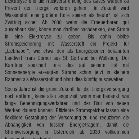
Elektrolyse und die Rückverstromung des Gases würden 80
Prozent der Energie verloren gehen. „In Zukunft wird
Wasserstoff eine größere Rolle spielen als heute“, ist sich
Zwittnig sicher. Ab 2030, wenn die Erneuerbaren gut
ausgebaut sind, könne man darüber nachdenken, den Strom
in eine Elektrolyse zu geben. Bis dahin bleibe
Stromspeicherung mit Wasserstoff ein Projekt für
„Liebhaber“, wie etwa den als Energiepionier bekannten
Landwirt Franz Dorner aus St. Gertraud bei Wolfsberg. Der
Kärntner speichert Teile des auf seinem Hof mit
Sonnenenergie erzeugten Stroms schon jetzt in kleinem
Rahmen als Wasserstoff und plant dies künftig auszuweiten.
Sechs Jahre ist die grüne Zukunft für die Energieversorgung
noch entfernt, keine allzu lange Zeit, wenn man bedenkt, wie
lange Genehmigungsverfahren und der Bau von neuen
Werken dauern können. Effiziente Stromspeicher lassen eine
flexiblere Gestaltung der Versorgung zu und reduzieren die
Abhängigkeit von fossilen Energieträgern, damit die
Stromversorgung in Österreich ab 2030 vollkommen
klimaneutral sein kann.