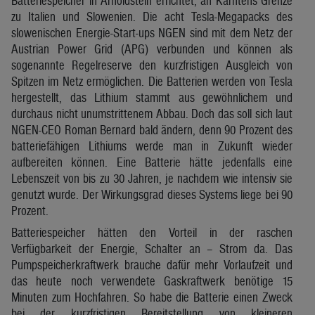
Batteriespeicher in Arnoldstein errichtet, an Kärntens Grenze
zu Italien und Slowenien. Die acht Tesla-Megapacks des
slowenischen Energie-Start-ups NGEN sind mit dem Netz der
Austrian Power Grid (APG) verbunden und können als
sogenannte Regelreserve den kurzfristigen Ausgleich von
Spitzen im Netz ermöglichen. Die Batterien werden von Tesla
hergestellt, das Lithium stammt aus gewöhnlichem und
durchaus nicht unumstrittenem Abbau. Doch das soll sich laut
NGEN-CEO Roman Bernard bald ändern, denn 90 Prozent des
batteriefähigen Lithiums werde man in Zukunft wieder
aufbereiten können. Eine Batterie hätte jedenfalls eine
Lebenszeit von bis zu 30 Jahren, je nachdem wie intensiv sie
genutzt wurde. Der Wirkungsgrad dieses Systems liege bei 90
Prozent.
Batteriespeicher hätten den Vorteil in der raschen
Verfügbarkeit der Energie, Schalter an – Strom da. Das
Pumpspeicherkraftwerk brauche dafür mehr Vorlaufzeit und
das heute noch verwendete Gaskraftwerk benötige 15
Minuten zum Hochfahren. So habe die Batterie einen Zweck
bei der kurzfristigen Bereitstellung von kleineren