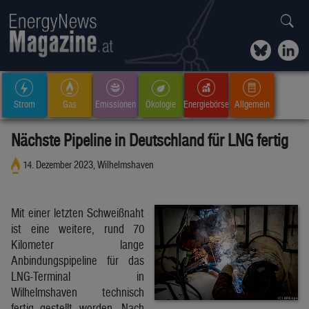
Strom
Gas
Emissionen
Ökologie
Energiebörse
Allgemein
Nächste Pipeline in Deutschland für LNG fertig
14. Dezember 2023, Wilhelmshaven
Mit einer letzten Schweißnaht
ist eine weitere, rund 70
Kilometer lange
Anbindungspipeline für das
LNG-Terminal in
Wilhelmshaven technisch
fertig gestellt worden. Nach