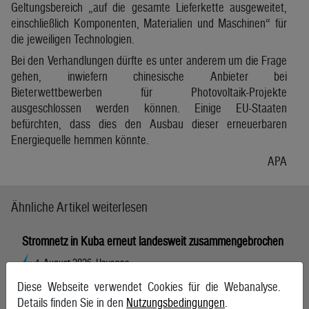
Geltungsbereich „auf die gesamte Lieferkette ausgeweitet,
einschließlich Komponenten, Materialien und Maschinen“ für
die jeweiligen Technologien.
Bei den Verhandlungen dürfte es unter anderem um die Frage
gehen, inwiefern chinesische Anbieter bei
Bieterwettbewerben für Photovoltaik-Projekte
ausgeschlossen werden können. Einige EU-Staaten
befürchten, dass dies den Ausbau dieser erneuerbaren
Energiequelle hemmen könnte.
APA
Ähnliche Artikel weiterlesen
Stromnetz in Kuba erneut landesweit zusammengebrochen
4. August 2026, Havanna
Diese Webseite verwendet Cookies für die Webanalyse.
Details finden Sie in den
Nutzungsbedingungen
.