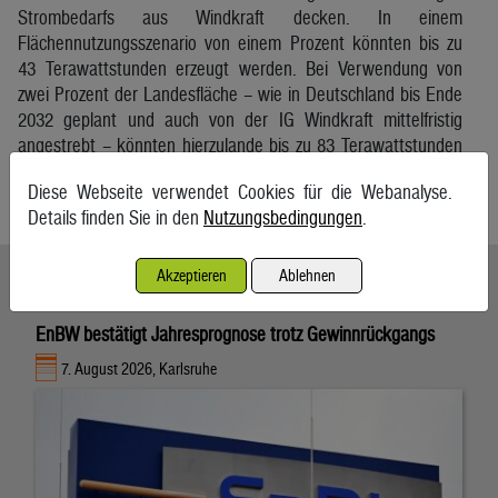
Strombedarfs aus Windkraft decken. In einem
Flächennutzungsszenario von einem Prozent könnten bis zu
43 Terawattstunden erzeugt werden. Bei Verwendung von
zwei Prozent der Landesfläche – wie in Deutschland bis Ende
2032 geplant und auch von der IG Windkraft mittelfristig
angestrebt – könnten hierzulande bis zu 83 Terawattstunden
Elektrizität erzeugt werden, wurde betont.
Diese Webseite verwendet Cookies für die Webanalyse.
APA
Details finden Sie in den
Nutzungsbedingungen
.
Akzeptieren
Ablehnen
Ähnliche Artikel weiterlesen
EnBW bestätigt Jahresprognose trotz Gewinnrückgangs
7. August 2026, Karlsruhe