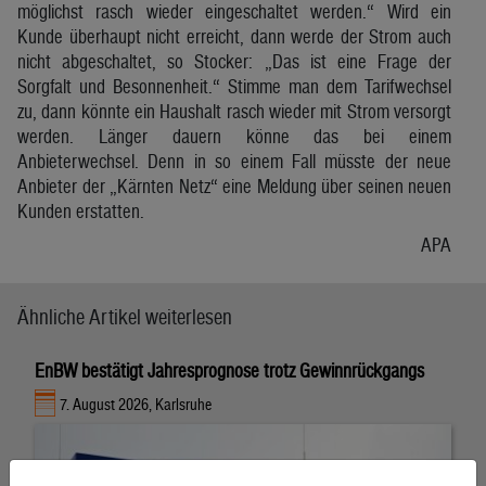
möglichst rasch wieder eingeschaltet werden.“ Wird ein
Kunde überhaupt nicht erreicht, dann werde der Strom auch
nicht abgeschaltet, so Stocker: „Das ist eine Frage der
Sorgfalt und Besonnenheit.“ Stimme man dem Tarifwechsel
zu, dann könnte ein Haushalt rasch wieder mit Strom versorgt
werden. Länger dauern könne das bei einem
Anbieterwechsel. Denn in so einem Fall müsste der neue
Anbieter der „Kärnten Netz“ eine Meldung über seinen neuen
Kunden erstatten.
APA
Ähnliche Artikel weiterlesen
EnBW bestätigt Jahresprognose trotz Gewinnrückgangs
7. August 2026, Karlsruhe