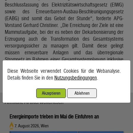
Beschlussfassung des Elektrizitätswirtschaftsgesetz (ElWG)
sowie des Erneuerbaren-Ausbau-Beschleunigungsgesetz
(EABG) sind somit das Gebot der Stunde“, forderte APG-
Vorstand Gerhard Christiner. „Die Erreichung der Ziele ist eine
Mammutaufgabe, bei der es neben der Dekarbonisierung der
Erzeugung auch die Transformation des Gesamtsystems
versorgungssicher zu managen gilt. Damit diese gelingt
müssen erneuerbare Anlagen und das überregionale
Stromnetz im Rahmen einer Gesamtsystemplanung inklusive
Speicherstrategie koordiniert ausgebaut werden“, ergänzte
Diese Webseite verwendet Cookies für die Webanalyse.
Christiner.
Details finden Sie in den
Nutzungsbedingungen
.
APA
Akzeptieren
Ablehnen
Ähnliche Artikel weiterlesen
Energieimporte trieben im Mai die Einfuhren an
7. August 2026, Wien