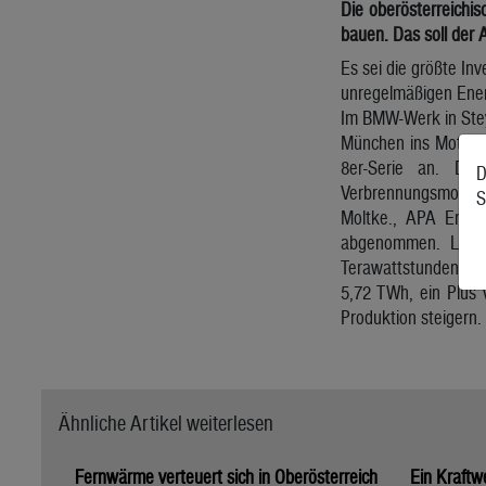
Die oberösterreichi
bauen. Das soll der 
Es sei die größte In
unregelmäßigen Ener
Im BMW-Werk in Stey
München ins Motoren
8er-Serie an. Die
D
Verbrennungsmotoren
S
Moltke., APA Energ
abgenommen. Laut 
Terawattstunden (TW
5,72 TWh, ein Plus 
Produktion steigern.
Ähnliche Artikel weiterlesen
Fernwärme verteuert sich in Oberösterreich
Ein Kraftw