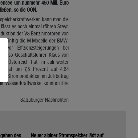
Ebensee um nunmehr 450 Mill. Euro
ließen, so die OÖN.
mpspeicherkraftwerken kann man die
ässt es noch einmal röhren Steyr.
oduktion der V8-Benzinmotoren von
en künftig die M-Modelle der BMW-
 vor Effizienzsteigerungen bei
yr, so Geschäftsführer Klaus von
n Österreich hat im Juli weiter
smonat um 7,5 Prozent auf 4,64
ie Stromproduktion im Juli betrug
ie Wasserkraftwerke konnten ihre
Salzuburger Nachrichten
mgehen des
Neuer alpiner Stromspeicher lädt auf