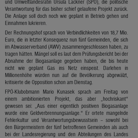
und Umweltlandesrätin Ursula Lackner (SPÖ), die politische
Verantwortung für das bisher schief gelaufene Projekt zurück.
Die Anlage soll doch noch wie geplant in Betrieb gehen und
Einnahmen lukrieren.
Der Rechnungshof sprach von Verbindlichkeiten von 18,7 Mio.
Euro, die in letzter Konsequenz nun fünf Gemeinden, die sich
im Abwasserverband (AWV) zusammengeschlossen haben, zu
tragen hätten. Mängel soll es laut dem Prüfungsbericht bei der
Abnahme der Biogasanlage gegeben haben, die bis heute
nicht wie geplant Gas ins Netz einspeist. Darlehen in
Millionenhöhe würden nun auf die Bevölkerung abgewälzt,
kritisierte die Opposition schon am Dienstag.
FPÖ-Klubobmann Mario Kunasek sprach am Freitag von
einem ambitionierten Projekt, das aber „hochriskant“
gewesen sei: „Aus einer eigentlich positiven Biogasanlage
wurde eine Geldverbrennungsanlage.“ Er ortete mangelnde
Fehlerkultur und Verantwortungsbewusstsein – sowohl bei
den Bürgermeistern der fünf betroffenen Gemeinden als auch
bei der Landesregierung und den Abteilungen des Landes