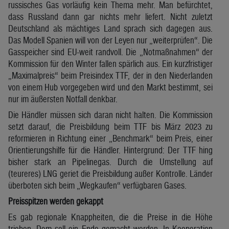
russisches Gas vorläufig kein Thema mehr. Man befürchtet,
dass Russland dann gar nichts mehr liefert. Nicht zuletzt
Deutschland als mächtiges Land sprach sich dagegen aus.
Das Modell Spanien will von der Leyen nur „weiterprüfen“. Die
Gasspeicher sind EU-weit randvoll. Die „Notmaßnahmen“ der
Kommission für den Winter fallen spärlich aus. Ein kurzfristiger
„Maximalpreis“ beim Preisindex TTF, der in den Niederlanden
von einem Hub vorgegeben wird und den Markt bestimmt, sei
nur im äußersten Notfall denkbar.
Die Händler müssen sich daran nicht halten. Die Kommission
setzt darauf, die Preisbildung beim TTF bis März 2023 zu
reformieren in Richtung einer „Benchmark“ beim Preis, einer
Orientierungshilfe für die Händler. Hintergrund: Der TTF hing
bisher stark an Pipelinegas. Durch die Umstellung auf
(teureres) LNG geriet die Preisbildung außer Kontrolle. Länder
überboten sich beim „Wegkaufen“ verfügbaren Gases.
Preisspitzen werden gekappt
Es gab regionale Knappheiten, die die Preise in die Höhe
trieben. Dem soll ein Ende gemacht werden. In Kooperation