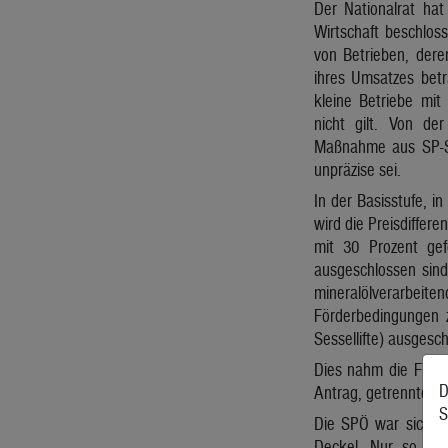
Der Nationalrat hat
Wirtschaft beschlo
von Betrieben, dere
ihres Umsatzes betr
kleine Betriebe mi
nicht gilt. Von der
Maßnahme aus SP-S
unpräzise sei.
In der Basisstufe, i
wird die Preisdiffe
mit 30 Prozent gef
ausgeschlossen sind
mineralölverarbei
Förderbedingungen 
Sessellifte) ausgesc
Dies nahm die FPÖ z
D
Antrag, getrennte Ra
S
Die SPÖ war sich in
Deckel. Nur so kön