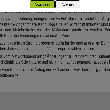
Akzeptieren
Ablehnen
 VP-Mandatar Peter Haubner betonte, dass man die nationalen Her
n könne. Darüber Hinausgehendes müsse auf europäischer Ebene ver
 es zwar in Ordnung, energieintensive Betriebe zu unterstützen. Vo
meinte die Abgeordnete Karin Doppelbauer. Wirtschaftsminister Mart
in- und Mittelbetriebe von der Maßnahme profitieren würden. Se
h Götze die Förderung mit irrationalen Preisen.
aushalte mittels Strompreisbremse steht im Nationalrat erst am Donn
chen Jahresverbrauch nur den Vorkrisenpreis zahlen müssen.
uss vom Mittwochabend bringt Änderungen für Fremdenführer, Handelsr
ird künftig als Scheckkarte und nicht mehr auf Leinenpapier ausgestel
e vom Nationalrat ein Antrag der FPÖ auf eine Volksbefragung zu den
aktionen bei.