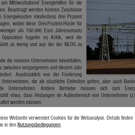
 am Mittwochabend Energiehilfen für die
ssen. Beantragt werden können Zuschüsse
n Energiekosten mindestens drei Prozent
agen, wobei diese Drei-Prozent-Hürde für
t weniger als 700.000 Euro Jahresumsatz
 Opposition hagelte es Kritik, weil die
icht zu wenig und aus der der NEOS zu
n die die meisten Unternehmen hineinfallen,
renz zwischen vergangenem und diesem Jahr
ördert. Ausdrücklich von der Förderung
 Unternehmen, die als staatliche Einheiten gelten, aber auch Ban
tende Unternehmen. Andere Betriebe müssen sich zum Energ
zählt etwa, dass Heizungen im Außenbereich von Unternehmen (z.
haltet werden müssen.
um Anlass, wieder einen Anlauf zu nehmen, Rauchen in Lokalen zu
iese Webseite verwendet Cookies für die Webanalyse. Details finden
ucher-Bereiche im Inneren zu erlauben, fand jedoch keine Mehrheit.
ie in den
Nutzungsbedingungen
.
des sicher, dass die Fördermaßnahme nicht ausreichend ist. Statt
ne verhindert werden, dass Österreich zur Industriewüste werde