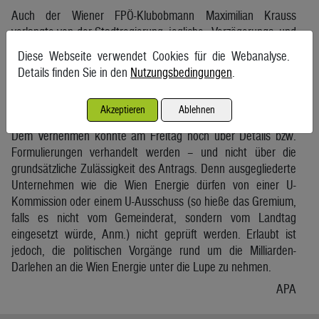
Auch der Wiener FPÖ-Klubobmann Maximilian Krauss
verlangte von der Stadtregierung, jegliche „Verzögerungs- und
Vertuschungsaktionen“ zu unterlassen: „Offenbar fürchtet
Diese Webseite verwendet Cookies für die Webanalyse.
man sich innerhalb der SPÖ, dass die Verfehlungen und
Details finden Sie in den
Nutzungsbedingungen
.
Hintergründe um die rechtswidrigen Milliardenvergaben von
Bürgermeister Ludwig an die Wien Energie ans Tageslicht
Akzeptieren
Ablehnen
kommen.“
Dem Vernehmen könnte am Freitag noch über Details bzw.
Formulierungen verhandelt werden – und nicht über die
grundsätzliche Zulässigkeit des Antrags. Denn ausgegliederte
Unternehmen wie die Wien Energie dürfen von einer U-
Kommission oder einem U-Ausschuss (so hieße das Gremium,
falls es nicht vom Gemeinderat, sondern vom Landtag
eingesetzt würde, Anm.) nicht geprüft werden. Erlaubt ist
jedoch, die politischen Vorgänge rund um die Milliarden-
Darlehen an die Wien Energie unter die Lupe zu nehmen.
APA