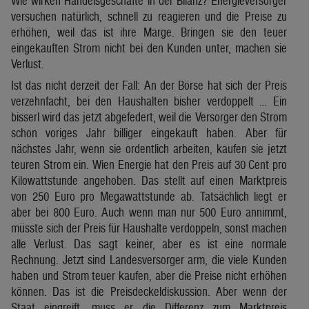
Wie wirken Handelsgeschäfte in der Bilanz? Energieversorger
versuchen natürlich, schnell zu reagieren und die Preise zu
erhöhen, weil das ist ihre Marge. Bringen sie den teuer
eingekauften Strom nicht bei den Kunden unter, machen sie
Verlust.
Ist das nicht derzeit der Fall: An der Börse hat sich der Preis
verzehnfacht, bei den Haushalten bisher verdoppelt … Ein
bisserl wird das jetzt abgefedert, weil die Versorger den Strom
schon voriges Jahr billiger eingekauft haben. Aber für
nächstes Jahr, wenn sie ordentlich arbeiten, kaufen sie jetzt
teuren Strom ein. Wien Energie hat den Preis auf 30 Cent pro
Kilowattstunde angehoben. Das stellt auf einen Marktpreis
von 250 Euro pro Megawattstunde ab. Tatsächlich liegt er
aber bei 800 Euro. Auch wenn man nur 500 Euro annimmt,
müsste sich der Preis für Haushalte verdoppeln, sonst machen
alle Verlust. Das sagt keiner, aber es ist eine normale
Rechnung. Jetzt sind Landesversorger arm, die viele Kunden
haben und Strom teuer kaufen, aber die Preise nicht erhöhen
können. Das ist die Preisdeckeldiskussion. Aber wenn der
Staat eingreift, muss er die Differenz zum Marktpreis