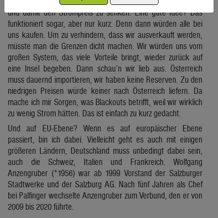
Jetzt gibt es Forderungen, national den Gaspreis zu deckeln
und damit den Strompreis zu senken. Eine gute Idee? Das
funktioniert sogar, aber nur kurz. Denn dann würden alle bei
uns kaufen. Um zu verhindern, dass wir ausverkauft werden,
müsste man die Grenzen dicht machen. Wir würden uns vom
großen System, das viele Vorteile bringt, wieder zurück auf
eine Insel begeben. Dann schau’n wir lieb aus. Österreich
muss dauernd importieren, wir haben keine Reserven. Zu den
niedrigen Preisen würde keiner nach Österreich liefern. Da
mache ich mir Sorgen, was Blackouts betrifft, weil wir wirklich
zu wenig Strom hätten. Das ist einfach zu kurz gedacht.
Und auf EU-Ebene? Wenn es auf europäischer Ebene
passiert, bin ich dabei. Vielleicht geht es auch mit einigen
größeren Ländern, Deutschland muss unbedingt dabei sein,
auch die Schweiz, Italien und Frankreich. Wolfgang
Anzengruber (*1956) war ab 1999 Vorstand der Salzburger
Stadtwerke und der Salzburg AG. Nach fünf Jahren als Chef
bei Palfinger wechselte Anzengruber zum Verbund, den er von
2009 bis 2020 führte.