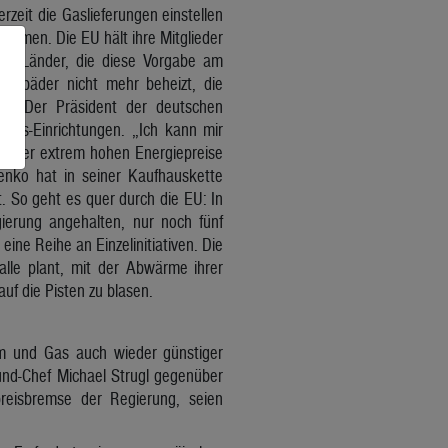
rzeit die Gaslieferungen einstellen
dämmen. Die EU hält ihre Mitglieder
der Länder, die diese Vorgabe am
mmbäder nicht mehr beheizt, die
n. Der Präsident der deutschen
ess-Einrichtungen. „Ich kann mir
hts der extrem hohen Energiepreise
Benko hat in seiner Kaufhauskette
. So geht es quer durch die EU: In
ierung angehalten, nur noch fünf
ine Reihe an Einzelinitiativen. Die
alle plant, mit der Abwärme ihrer
uf die Pisten zu blasen.
rom und Gas auch wieder günstiger
bund-Chef Michael Strugl gegenüber
preisbremse der Regierung, seien