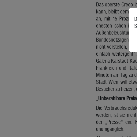
Das oberste Credo la
kann, bleibt dem Kon
an, mit 15 Prozent
D
ehesten schon in k
S
Außenbeleuchtung 
Bundesnetzagentur, 
nicht vorstellen, da
einfach weitergeht“
Galeria Karstadt Kau
Frankreich und Ita
Minuten am Tag zu du
Stadt Wien will etw
Besucher zu heizen, 
„Unbezahlbare Preis
Die Verbrauchsreduk
werden, ist sie nich
der „Presse“ ein. 
unumgänglich.