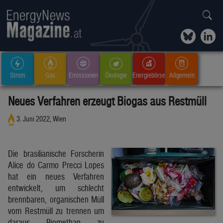
Strom
Gas
Emissionen
Ökologie
Energiebörse
Allgemein
Neues Verfahren erzeugt Biogas aus Restmüll
3. Juni 2022, Wien
Die brasilianische Forscherin
Alice do Carmo Precci Lopes
hat ein neues Verfahren
entwickelt, um schlecht
brennbaren, organischen Müll
vom Restmüll zu trennen um
daraus Biomethan zu