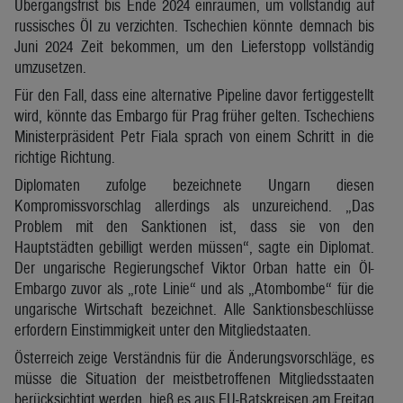
Übergangsfrist bis Ende 2024 einräumen, um vollständig auf
russisches Öl zu verzichten. Tschechien könnte demnach bis
Juni 2024 Zeit bekommen, um den Lieferstopp vollständig
umzusetzen.
Für den Fall, dass eine alternative Pipeline davor fertiggestellt
wird, könnte das Embargo für Prag früher gelten. Tschechiens
Ministerpräsident Petr Fiala sprach von einem Schritt in die
richtige Richtung.
Diplomaten zufolge bezeichnete Ungarn diesen
Kompromissvorschlag allerdings als unzureichend. „Das
Problem mit den Sanktionen ist, dass sie von den
Hauptstädten gebilligt werden müssen“, sagte ein Diplomat.
Der ungarische Regierungschef Viktor Orban hatte ein Öl-
Embargo zuvor als „rote Linie“ und als „Atombombe“ für die
ungarische Wirtschaft bezeichnet. Alle Sanktionsbeschlüsse
erfordern Einstimmigkeit unter den Mitgliedstaaten.
Österreich zeige Verständnis für die Änderungsvorschläge, es
müsse die Situation der meistbetroffenen Mitgliedsstaaten
berücksichtigt werden, hieß es aus EU-Ratskreisen am Freitag