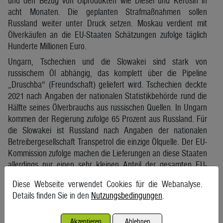
und den Bezug von Ölprodukten wie Diesel und Kerosin in
acht Monaten. Die geplanten Strafmaßnahmen sollen
Russland weiter unter Druck setzen. Moskau verdient mit
Ölverkäufen an die EU-Staaten Schätzungen zufolge täglich
Hunderte Millionen Euro.
Ungarn, Tschechien und die Slowakei sind stark von
russischem Öl abhängig, das komplett über die Pipeline
„Druschba“ (Freundschaft) geliefert wird. Tschechien deckte
2021 nach Angaben der nationalen Statistikbehörde rund die
Hälfte seines Ölverbrauchs aus russischen Quellen. In Ungarn
kommen der Regierung zufolge 65 Prozent aus Russland. Für
die Slowakei ist Russland nach Angaben der nationalen
Betreibergesellschaft Transpetrol die einzige Ölquelle. Der EU-
Kommission zufolge machen die Lieferungen an diese Staaten
allerdings nur einen sehr kleinen Anteil der gesamten EU-
Importe russischen Öls aus.
Diese Webseite verwendet Cookies für die Webanalyse.
Ein Diplomat äußerte sich zuversichtlich, dass bis Sonntag
Details finden Sie in den
Nutzungsbedingungen
.
eine einvernehmliche Lösung gefunden werden könne, um ein
Zeichen gegen den russischen Präsidenten Wladimir Putin zu
Akzeptieren
Ablehnen