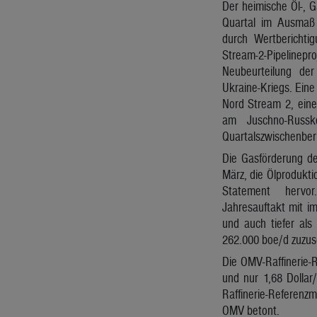
Der heimische Öl-, 
Quartal im Ausmaß
durch Wertbericht
Stream-2-Pipeline
Neubeurteilung der
Ukraine-Kriegs. Eine 
Nord Stream 2, eine
am Juschno-Russk
Quartalszwischenberi
Die Gasförderung d
März, die Ölprodukti
Statement hervo
Jahresauftakt mit im
und auch tiefer al
262.000 boe/d zuzus
Die OMV-Raffinerie-
und nur 1,68 Dollar
Raffinerie-Referenz
OMV betont.