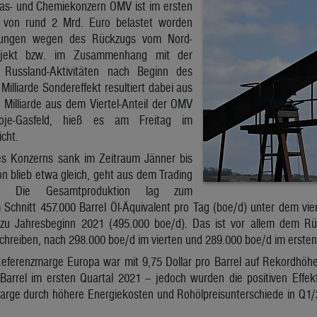
Gas- und Chemiekonzern OMV ist im ersten
 von rund 2 Mrd. Euro belastet worden
igungen wegen des Rückzugs vom Nord-
projekt bzw. im Zusammenhang mit der
 Russland-Aktivitäten nach Beginn des
Milliarde Sondereffekt resultiert dabei aus
 Milliarde aus dem Viertel-Anteil der OMV
oje-Gasfeld, hieß es am Freitag im
cht.
es Konzerns sank im Zeitraum Jänner bis
on blieb etwa gleich, geht aus dem Trading
r. Die Gesamtproduktion lag zum
 Schnitt 457.000 Barrel Öl-Äquivalent pro Tag (boe/d) unter dem vi
s zu Jahresbeginn 2021 (495.000 boe/d). Das ist vor allem dem R
chreiben, nach 298.000 boe/d im vierten und 289.000 boe/d im ersten
Referenzmarge Europa war mit 9,75 Dollar pro Barrel auf Rekordhöhe,
/Barrel im ersten Quartal 2021 – jedoch wurden die positiven Eff
marge durch höhere Energiekosten und Rohölpreisunterschiede in Q1/