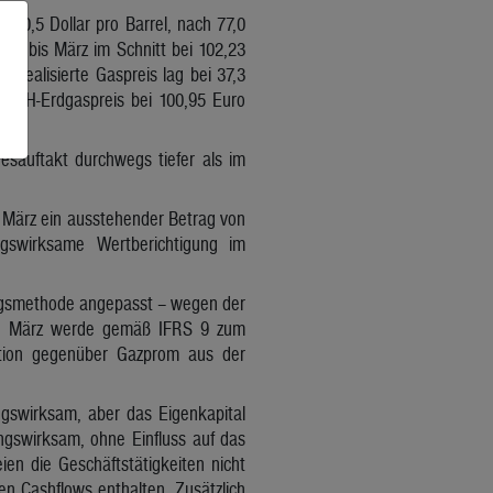
 90,5 Dollar pro Barrel, nach 77,0
uer bis März im Schnitt bei 102,23
h realisierte Gaspreis lag bei 37,3
CEGH-Erdgaspreis bei 100,95 Euro
esauftakt durchwegs tiefer als im
. März ein ausstehender Betrag von
ungswirksame Wertberichtigung im
ungsmethode angepasst – wegen der
 1. März werde gemäß IFRS 9 zum
osition gegenüber Gazprom aus der
gswirksam, aber das Eigenkapital
ungswirksam, ohne Einfluss auf das
en die Geschäftstätigkeiten nicht
n Cashflows enthalten. Zusätzlich