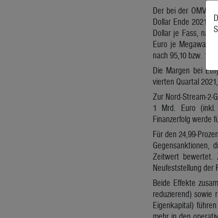
Der bei der OMV in E
D
Dollar Ende 2021 bzw
S
Dollar je Fass, nach
Euro je Megawattst
nach 95,10 bzw. 18,
Die Margen bei Ethy
vierten Quartal 202
Zur Nord-Stream-2-Ga
1 Mrd. Euro (inkl.
Finanzerfolg werde f
Für den 24,99-Proze
Gegensanktionen, d
Zeitwert bewertet. 
Neufeststellung der 
Beide Effekte zusam
reduzierend) sowie r
Eigenkapital) führe
mehr in den operati