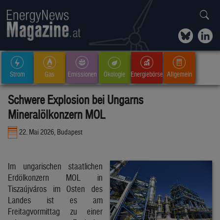
Strom
Gas
Emissionen
Ökologie
Energiebörse
Allgemein
Schwere Explosion bei Ungarns
Mineralölkonzern MOL
22. Mai 2026, Budapest
Im ungarischen staatlichen
Erdölkonzern MOL in
Tiszaújváros im Osten des
Landes ist es am
Freitagvormittag zu einer