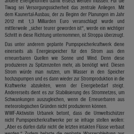
andere Energieformen damit ersetzt werden müssen. Für die
Tiwag sei Versorgungssicherheit das zentrale Anliegen. Mit
dem Kaunertal-Ausbau, der zu Beginn der Planungen im Jahr
2012 mit 1,3 Milliarden Euro veranschlagt wurde und
mittlerweile „sicher teurer geworden ist“, werde ein wichtiger
Schritt in diese Richtung unternommen, ist Stroppa überzeugt.
Das unter anderem geplante Pumpspeicherkraftwerk diene
einerseits als Energiespeicher für den Strom aus den
erneuerbaren Quellen wie Sonne und Wind. Denn diese
produzieren zu Spitzenzeiten mehr, als benötigt wird. Diesen
Strom würde man nutzen, um Wasser in den Speicher
hochzupumpen und es dann wieder zur Stromproduktion in die
Kraftwerke abzuleiten, wenn der Energiebedarf steigt.
Andererseits dient es zur Stabilisierung des Stromnetzes, um
Schwankungen auszugleichen, wenn die Erneuerbaren aus
meteorologischen Gründen nicht produzieren können.
WWF-Aktivistin Urbanek betont, dass die Umweltschützer
nicht Pumpspeicherkraftwerke per se infrage stellen wollen:
„Aber es dürfen dafür nicht die letzten intakten Flüsse verbaut
werden.“ Zudem belaste die geplante Wasserableitung aus