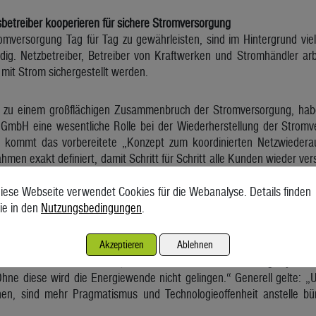
betreiber kooperieren für sichere Stromversorgung
omversorgung Tag für Tag zu gewährleisten, sind im Hintergrund viel
g. Netzbetreiber, Betreiber von Kraftwerken und Stromhändler ar
mit Strom sichergestellt werden.
 zu einem großflächigen Zusammenbruch der Stromversorgung, haben
 GmbH eine wesentliche Rolle bei der Wiederherstellung der Strom
 kommt das vorbereitete „Konzept zum koordinierten Netzwiederauf
hmen exakt definiert, damit Schritt für Schritt alle Kunden wieder v
irektor der Energie AG.
iese Webseite verwendet Cookies für die Webanalyse. Details finden
ie in den
Nutzungsbedingungen
.
rom-System funktioniert prinzipiell nach einer einfachen Grundregel:
n diesem Augenblick verbraucht wird. Dieses Gleichgewicht stellt siche
Akzeptieren
Ablehnen
t steht laut Steinecker auch, dass für den Umbau des Energiesystems
hne diese wird die Energiewende nicht gelingen.“ Generell gelte: „
chen, sind mehr Pragmatismus und Technologieoffenheit anstelle b