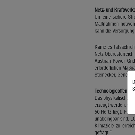
Netz- und Kraftwerks
Um eine sichere Str
Maßnahmen notwendi
kann die Versorgung 
Käme es tatsächlich
Netz Oberösterreich
Austrian Power Grid
erforderlichen Maßna
Steinecker, Generald
D
S
Technologieoffenheit
Das physikalische St
erzeugt werden, wie i
50 Hertz liegt. Fes
unabdingbar sind. „O
Klimaziele zu errei
gefragt.“