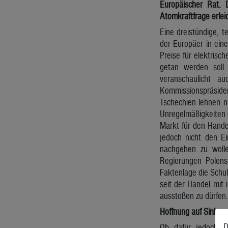
Europäischer Rat. 
Atomkraftfrage erlei
Eine dreistündige, t
der Europäer in eine
Preise für elektrisc
getan werden soll.
veranschaulicht a
Kommissionspräsident
Tschechien lehnen n
Unregelmäßigkeiten g
Markt für den Hande
jedoch nicht den E
nachgehen zu wolle
Regierungen Polens
Faktenlage die Schuld
seit der Handel mit
ausstoßen zu dürfen.
Hoffnung auf Sinken 
D
Ob dafür jedoch n