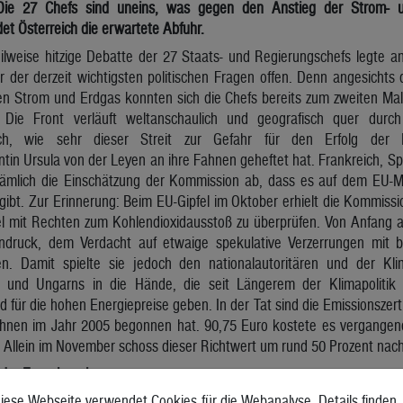
Die 27 Chefs sind uneins, was gegen den Anstieg der Strom- u
det Österreich die erwartete Abfuhr.
eilweise hitzige Debatte der 27 Staats- und Regierungschefs legte 
r der derzeit wichtigsten politischen Fragen offen. Denn angesichts
hen Strom und Erdgas konnten sich die Chefs bereits zum zweiten Mal
 Die Front verläuft weltanschaulich und geografisch quer durc
uch, wie sehr dieser Streit zur Gefahr für den Erfolg der K
in Ursula von der Leyen an ihre Fahnen geheftet hat. Frankreich, Sp
ämlich die Einschätzung der Kommission ab, dass es auf dem EU-Mar
ibt. Zur Erinnerung: Beim EU-Gipfel im Oktober erhielt die Kommiss
l mit Rechten zum Kohlendioxidausstoß zu überprüfen. Von Anfang 
indruck, dem Verdacht auf etwaige spekulative Verzerrungen mit
n. Damit spielte sie jedoch den nationalautoritären und der Kli
 und Ungarns in die Hände, die seit Längerem der Klimapolitik
 für die hohen Energiepreise geben. In der Tat sind die Emissionszerti
 ihnen im Jahr 2005 begonnen hat. 90,75 Euro kostete es vergange
 Allein im November schoss dieser Richtwert um rund 50 Prozent nac
der Energiepreise
iese Webseite verwendet Cookies für die Webanalyse. Details finden
icht eher das Zusammenspiel von globaler Verknappung im An