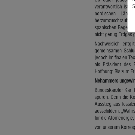
S
verantwortlich ist, 
nordischen Lände
herzumzuschrauben. 
spanischen Begehren
nicht genug Erdgas gi
Nachweislich entgl
gemeinsamen Schluss
jedoch im finalen Te
als Präsident des 
Hoffnung: Bis zum Fr
Nehammers ungewinn
Bundeskanzler Karl 
spüren. Denn die Ko
Ausstieg aus fossil
ausschildern. „Wahrs
für die Atomenergie, 
von unserem Korres