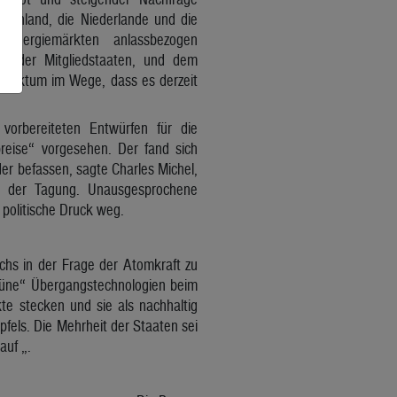
utschland, die Niederlande und die
Energiemärkten anlassbezogen
ten der Mitgliedstaaten, und dem
 Faktum im Wege, dass es derzeit
vorbereiteten Entwürfen für die
reise“ vorgesehen. Der fand sich
der befassen, sagte Charles Michel,
de der Tagung. Unausgesprochene
 politische Druck weg.
chs in der Frage der Atomkraft zu
rüne“ Übergangstechnologien beim
te stecken und sie als nachhaltig
fels. Die Mehrheit der Staaten sei
auf „.