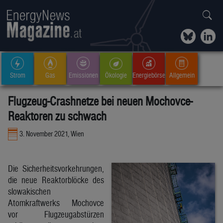
Strom
Gas
Emissionen
Ökologie
Energiebörse
Allgemein
Flugzeug-Crashnetze bei neuen Mochovce-
Reaktoren zu schwach
3. November 2021, Wien
Die Sicherheitsvorkehrungen,
die neue Reaktorblöcke des
slowakischen
Atomkraftwerks Mochovce
vor Flugzeugabstürzen