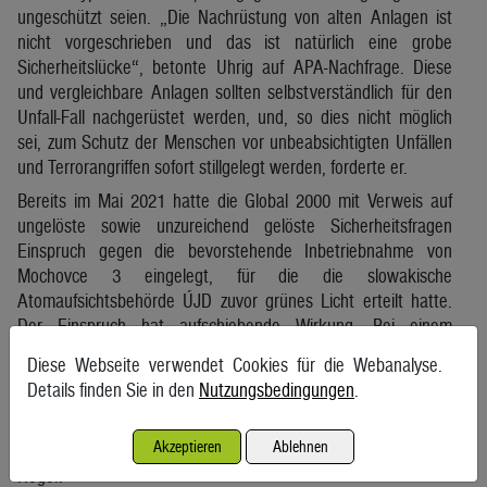
ungeschützt seien. „Die Nachrüstung von alten Anlagen ist
nicht vorgeschrieben und das ist natürlich eine grobe
Sicherheitslücke“, betonte Uhrig auf APA-Nachfrage. Diese
und vergleichbare Anlagen sollten selbstverständlich für den
Unfall-Fall nachgerüstet werden, und, so dies nicht möglich
sei, zum Schutz der Menschen vor unbeabsichtigten Unfällen
und Terrorangriffen sofort stillgelegt werden, forderte er.
Bereits im Mai 2021 hatte die Global 2000 mit Verweis auf
ungelöste sowie unzureichend gelöste Sicherheitsfragen
Einspruch gegen die bevorstehende Inbetriebnahme von
Mochovce 3 eingelegt, für die die slowakische
Atomaufsichtsbehörde ÚJD zuvor grünes Licht erteilt hatte.
Der Einspruch hat aufschiebende Wirkung. Bei einem
Bratislava-Besuch des damaligen Bundeskanzlers Sebastian
Diese Webseite verwendet Cookies für die Webanalyse.
Kurz (ÖVP) im Juni hatte der slowakische Premierminister
Details finden Sie in den
Nutzungsbedingungen
.
Eduard Heger versucht, österreichische Bedenken zu
zerstreuen versucht: „Wir werden alles tun, damit es absolut
Akzeptieren
Ablehnen
sicher ist, bevor der neue Reaktor in Betrieb geht“, sagte
Heger.