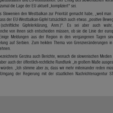
zumal die Lage der EU aktuell „kompliziert“ sei.
ss Slowenien den Westbalkan zur Priorität gemacht habe, „weil man
 dass der EU-Westbalkan-Gipfel tatsächlich auch etwas „positive Bewe
 (schriftliche Gipfelerklärung, Anm.)“. Es sei aber auch wah
che von ihnen sich entscheiden müssen, ob sie die Linie der europä
 Einige Meldungen aus der Region in den vergangenen Tagen sind 
elung auf Serbien. Zum heiklen Thema von Grenzveränderungen in 
lehnen.
ezeichnete Gerzina auch Berichte, wonach die slowenischen Medien ni
aber auch der öffentlich-rechtliche Rundfunk „in großem Maße ausgesp
würden. „Ich stimme aber zu, dass wir mehr miteinander reden müsse
Umgang der Regierung mit der staatlichen Nachrichtenagentur S