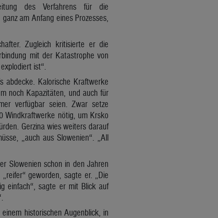
itung des Verfahrens für die
och ganz am Anfang eines Prozesses,
fter. Zugleich kritisierte er die
erbindung mit der Katastrophe von
xplodiert ist“.
s abdecke. Kalorische Kraftwerke
m noch Kapazitäten, und auch für
mer verfügbar seien. Zwar setze
00 Windkraftwerke nötig, um Krsko
ürden. Gerzina wies weiters darauf
müsse, „auch aus Slowenien“. „All
o er Slowenien schon in den Jahren
 „reifer“ geworden, sagte er. „Die
g einfach“, sagte er mit Blick auf
.
einem historischen Augenblick, in