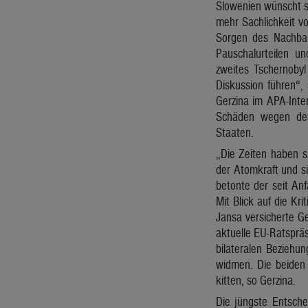
Slowenien wünscht s
mehr Sachlichkeit vo
Sorgen des Nachbar
Pauschalurteilen u
zweites Tschernoby
Diskussion führen“,
Gerzina im APA-Inter
Schäden wegen des 
Staaten.
„Die Zeiten haben s
der Atomkraft und si
betonte der seit Anf
Mit Blick auf die Kr
Jansa versicherte Ge
aktuelle EU-Ratsprä
bilateralen Beziehu
widmen. Die beiden 
kitten, so Gerzina.
Die jüngste Entsch