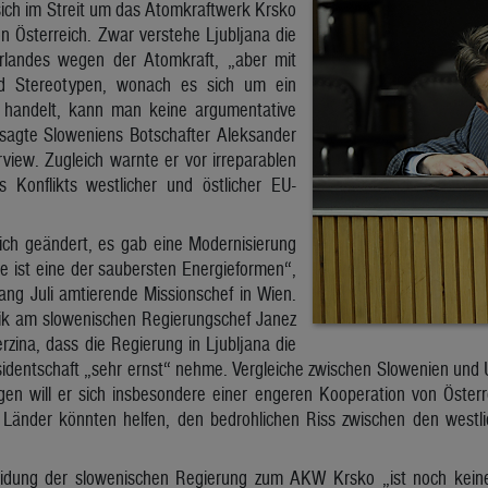
ich im Streit um das Atomkraftwerk Krsko
n Österreich. Zwar verstehe Ljubljana die
landes wegen der Atomkraft, „aber mit
nd Stereotypen, wonach es sich um ein
l handelt, kann man keine argumentative
 sagte Sloweniens Botschafter Aleksander
view. Zugleich warnte er vor irreparablen
Konflikts westlicher und östlicher EU-
ich geändert, es gab eine Modernisierung
e ist eine der saubersten Energieformen“,
ang Juli amtierende Missionschef in Wien.
itik am slowenischen Regierungschef Janez
rzina, dass die Regierung in Ljubljana die
sidentschaft „sehr ernst“ nehme. Vergleiche zwischen Slowenien und 
ngen will er sich insbesondere einer engeren Kooperation von Öste
Länder könnten helfen, den bedrohlichen Riss zwischen den westli
eidung der slowenischen Regierung zum AKW Krsko „ist noch kein