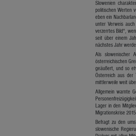
Slowenien charakter
politischen Werten 
eben ein Nachbarland
unter Verweis auch 
verzerrtes Bild“, we
seit über einem Jah
nächstes Jahr werde 
Als slowenischer 
österreichischen Gre
geäußert, und so et
Österreich aus der 
mittlerweile weit ü
Allgemein warnte G
Personenfreizügigke
Lager in den Mitglie
Migrationskrise 2015
Befragt zu den umst
slowenische Regieru
Dialogs mit allen Mi