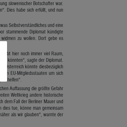
sung slowenischer Botschafter war.
. Dies habe sich erfüllt, und nun
etwas Selbstverständliches und eine
ribor stammende Diplomat kündigte
rk widmen zu wollen. Dort gebe es
Es gibt hier noch immer viel Raum,
len könnten“, sagte der Diplomat.
n. Österreich könnte diesbezüglich
e von EU-Mitgliedsstaaten um sich
pas helfen“.
lichen Auffassung die größte Gefahr
eiten Weltkrieg andere historische
h dem Fall der Berliner Mauer und
an dies tue, könne man gemeinsam
näher als wir glauben“, warnte der