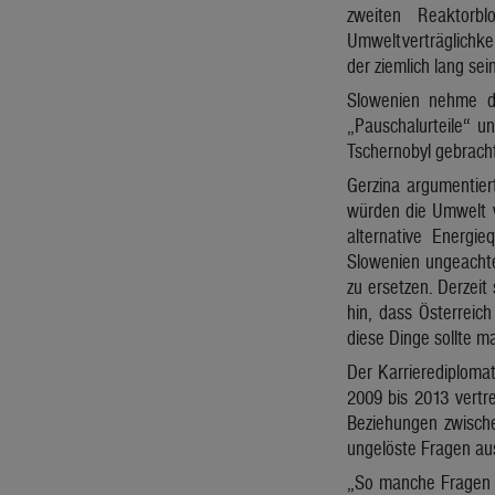
zweiten Reaktorb
Umweltverträglichkei
der ziemlich lang sei
Slowenien nehme die
„Pauschalurteile“ u
Tschernobyl gebracht
Gerzina argumentie
würden die Umwelt v
alternative Energi
Slowenien ungeachte
zu ersetzen. Derzeit
hin, dass Österreic
diese Dinge sollte m
Der Karrierediplomat
2009 bis 2013 vertre
Beziehungen zwischen
ungelöste Fragen au
„So manche Fragen b