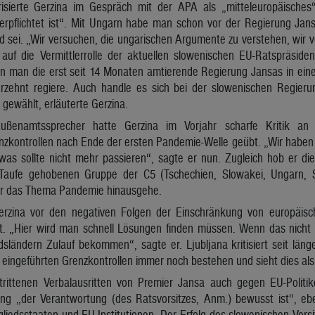
isierte Gerzina im Gespräch mit der APA als „mitteleuropäisches
verpflichtet ist“. Mit Ungarn habe man schon vor der Regierung Jans
 sei. „Wir versuchen, die ungarischen Argumente zu verstehen, wir v
auf die Vermittlerrolle der aktuellen slowenischen EU-Ratspräsident
nn man die erst seit 14 Monaten amtierende Regierung Jansas in eine
rzehnt regiere. Auch handle es sich bei der slowenischen Regieru
gewählt, erläuterte Gerzina.
Außenamtssprecher hatte Gerzina im Vorjahr scharfe Kritik an
nzkontrollen nach Ende der ersten Pandemie-Welle geübt. „Wir haben
was sollte nicht mehr passieren“, sagte er nun. Zugleich hob er d
Taufe gehobenen Gruppe der C5 (Tschechien, Slowakei, Ungarn, Sl
ber das Thema Pandemie hinausgehe.
erzina vor den negativen Folgen der Einschränkung von europäisc
it. „Hier wird man schnell Lösungen finden müssen. Wenn das nicht p
dsländern Zulauf bekommen“, sagte er. Ljubljana kritisiert seit lä
 eingeführten Grenzkontrollen immer noch bestehen und sieht dies als 
rittenen Verbalausritten von Premier Jansa auch gegen EU-Politik
ng „der Verantwortung (des Ratsvorsitzes, Anm.) bewusst ist“, eb
tgliedsstaaten und EU-Institutionen. Der Erfolg des slowenischen Vor