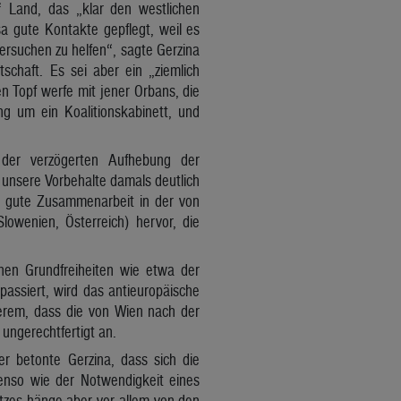
“ Land, das „klar den westlichen
a gute Kontakte gepflegt, weil es
ersuchen zu helfen“, sagte Gerzina
schaft. Es sei aber ein „ziemlich
n Topf werfe mit jener Orbans, die
ng um ein Koalitionskabinett, und
 der verzögerten Aufhebung der
 unsere Vorbehalte damals deutlich
ie gute Zusammenarbeit in der von
owenien, Österreich) hervor, die
hen Grundfreiheiten wie etwa der
assiert, wird das antieuropäische
ngerem, dass die von Wien nach der
ungerechtfertigt an.
er betonte Gerzina, dass sich die
enso wie der Notwendigkeit eines
sitzes hänge aber vor allem von den