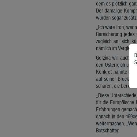
dem es plötzlich gan
Der damalige Kompro
würden sogar zusätzli
„Ich wäre froh, wenn
Bereicherung jedes 
zugleich an, sich k
nämlich im Vergleich 
D
Gerzina will auch di
S
den Österreich und 
Konkret nannte er au
auf seiner Brückenb
scharen, die bei de
„Diese Unterschiede,
für die Europäische 
Erfahrungen gemacht
danach in den 1990e
weitermachen. „Wenn 
Botschafter.