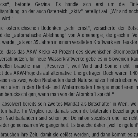
locks“, betonte Gerzina. Es handle sich erst um die Einle
tsprüfung, an der auch Österreich „aktiv“ beteiligt sei. „Wir sind n
n wird.“
 österreichischen Bedenken „sehr ernst“, versicherte der Botscha
nd die „automatische Ablehnung“ von Atomenergie, die gleich in V
 werde, „als vor 35 Jahren in einem veralteten Kraftwerk ein Reaktor e
rte, dass das AKW Krsko 40 Prozent des slowenischen Strombedarf
erschmutzen, für neue Wasserkraftwerke gebe es in Slowenien kau
equellen brauche man „Reserven“, weil Wind und Sonne nicht im
t des AKW-Projekts auf alternative Energieträger. Doch wären 1.4
 seien es zwei, wobei Neubauten durch Naturschützer hintertrieben w
h vor allem in den Herbst- und Wintermonaten Energie importieren 
an berücksichtigen, wenn man von der Atomkraft spricht.“
 absolviert bereits sein zweites Mandat als Botschafter in Wien, w
ten hatte. Im Vergleich zu damals seien die bilateralen Beziehungen
 Nachbarländern sind schon per Definition spezifisch und nie richti
s der gemeinsamen Vergangenheit. Es brauche daher „viel Feingefühl“
rauchen ihre Zeit, damit sie gelöst werden, und dann kommt es zu 