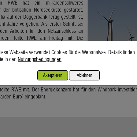
rn RWE hat ein milliardenschweres
r der britischen Nordseeküste gestartet.
ia auf der Doggerbank fertig gestellt ist,
nf Jahre vergehen. Als erster Schritt sei
nden Arbeiten für den Netzanschluss an
den, teilte RWE am Freitag mit. Die
llen im Jahr 2023 starten, die endgültige
Windparks erwartet RWE im vierten Quartal
iese Webseite verwendet Cookies für die Webanalyse. Details finden
ie in den
Nutzungsbedingungen
.
urbinen, die rund 195 Kilometer vor der
itanniens aufgestellt werden, haben eine
Akzeptieren
Ablehnen
1,4 Gigawatt. Das Projekt sei der größte und am weitesten vor der
eilte RWE mit. Der Energiekonzern hat für den Windpark Investitione
iarden Euro) eingeplant.