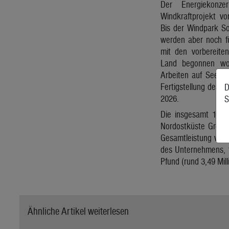
Der Energiekonze
Windkraftprojekt vo
Bis der Windpark Sof
werden aber noch fü
mit den vorbereite
Land begonnen wor
Arbeiten auf See so
Fertigstellung des 
D
2026.
S
Die insgesamt 100 T
Nordostküste Großbr
Gesamtleistung von 
des Unternehmens, t
Pfund (rund 3,49 Mill
Ähnliche Artikel weiterlesen