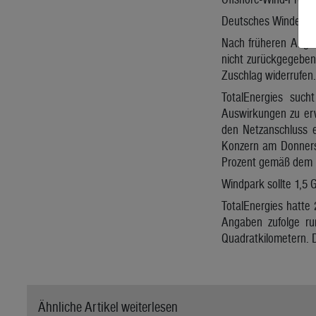
Deutsches Windenerg
Nach früheren Angab
nicht zurückgegeben
Zuschlag widerrufen.
TotalEnergies suc
Auswirkungen zu erw
den Netzanschluss 
Konzern am Donners
Prozent gemäß dem Li
Windpark sollte 1,5 
TotalEnergies hatte
Angaben zufolge ru
Quadratkilometern. D
Ähnliche Artikel weiterlesen