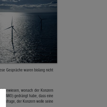
ese Gespräche waren bislang nicht
rückgewiesen, wonach der Konzern
re (BWO) gedrängt habe, dass eine
f Anfrage, der Konzern wolle seine