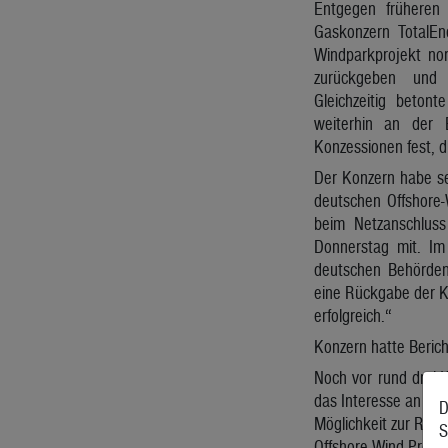
Entgegen früheren 
Gaskonzern TotalEn
Windparkprojekt nor
zurückgeben und 
Gleichzeitig beton
weiterhin an der E
Konzessionen fest, d
Der Konzern habe s
deutschen Offshore
beim Netzanschluss
Donnerstag mit. I
deutschen Behörde
eine Rückgabe der K
erfolgreich.“
Konzern hatte Beric
Noch vor rund drei 
das Interesse an er
D
Möglichkeit zur Rück
S
Offshore-Wind-Projek