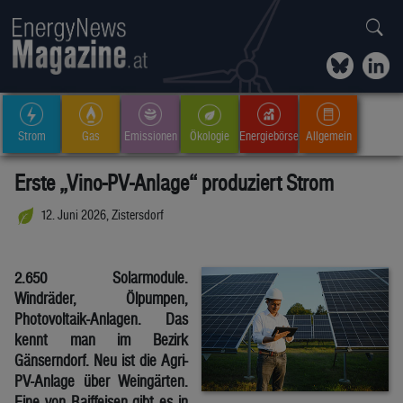
Strom
Gas
Emissionen
Ökologie
Energiebörse
Allgemein
Erste „Vino-PV-Anlage“ produziert Strom
12. Juni 2026, Zistersdorf
2.650 Solarmodule.
Windräder, Ölpumpen,
Photovoltaik-Anlagen. Das
kennt man im Bezirk
Gänserndorf. Neu ist die Agri-
PV-Anlage über Weingärten.
Eine von Raiffeisen gibt es in