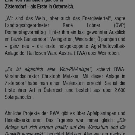
Zistersdorf – als Erste in Österreich.
„Wir sind das Wein-, aber auch das Energieviertel“, sagte
Landtagsabgeordneter René Lobner (ÖVP)
Donnerstagvormittag. Hinter ihm ein fast gewohnter Ausblick
im Bezirk Gänserndorf: Weingärten, Windräder, Ölpumpen und
– ganz neu – die erste netzgekoppelte Agri-Photovoltaik-
Anlage der Raiffeisen Ware Austria (RWA) über Weinreben.
„Es ist eigentlich eine Vino-PV-Anlage“
, scherzt RWA-
Vorstandsdirektor Christoph Metzker. Mit dieser Anlage in
Zistersdorf habe man einen Meilenstein erreicht. Sie ist die
Erste ihrer Art in Österreich und besteht aus über 2.600
Solarpaneelen.
Ähnliche Projekte der RWA gibt es über Apfelplantagen und
Heidelbeerkulturen. Das Ergebnis war immer gleich:
„Die
Anlage hat sich extrem positiv auf das Wachstum und die
Qualität ausgewirkt“
, berichtet Metzker. Also war der nächste