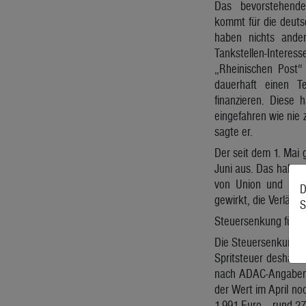
Das bevorstehend
kommt für die deuts
haben nichts ande
Tankstellen-Intere
„Rheinischen Post“
dauerhaft einen T
finanzieren. Diese 
eingefahren wie nie
sagte er.
Der seit dem 1. Mai 
Juni aus. Das haben 
von Union und SPD
D
gewirkt, die Verlänge
S
Steuersenkung für En
Die Steuersenkung so
Spritsteuer deshalb
nach ADAC-Angaben i
der Wert im April noc
1,991 Euro – rund 27 