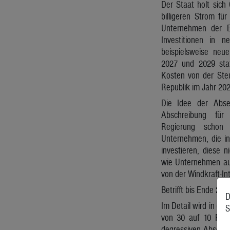
Der Staat holt sic
billigeren Strom für
Unternehmen der Ele
Investitionen in 
beispielsweise neue
2027 und 2029 sta
Kosten von der Steu
Republik im Jahr 20
Die Idee der Abse
Abschreibung für 
Regierung schon
Unternehmen, die i
investieren, diese 
wie Unternehmen au
von der Windkraft-Int
Betrifft bis Ende 202
D
Im Detail wird in d
S
von 30 auf 10 Proze
degressiven Abschre