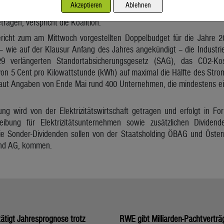
Akzeptieren
Ablehnen
e der für die degressive Abschreibung höchstzulässige Prozentsat
ragen, verspricht die Koalition.
ericht zum am Mittwoch vorgestellten Doppelbudget für die Jahre 
 – wie auf der Klausur Anfang des Jahres angekündigt – die Industrie 
 verlängerten Standortabsicherungsgesetz (SAG), das CO2-Ko
von 5 Cent pro Kilowattstunde (kWh) auf maximal die Hälfte des Strom
 laut Angaben von Ende Mai rund 400 Unternehmen, die mindestens e
ung wird von der Elektrizitätswirtschaft getragen und erfolgt in F
eibung für Elektrizitätsunternehmen sowie zusätzlichen Divide
ie Sonder-Dividenden sollen von der Staatsholding ÖBAG und Öster
bund AG, kommen.
tigt Jahresprognose trotz
RWE gibt Milliarden-Pachtverträ