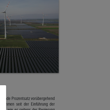
endende Prozentsatz vorübergehend
ernehmen seit der Einführung der
en“, wie es seitens der Regierung