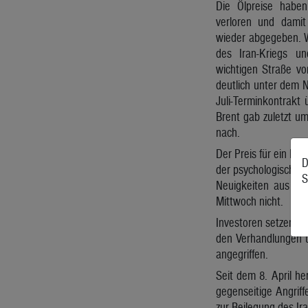
Die Ölpreise habe
verloren und dami
wieder abgegeben. W
des Iran-Kriegs u
wichtigen Straße vo
deutlich unter dem
Juli-Terminkontrakt
Brent gab zuletzt um
nach.
Der Preis für ein Barr
D
der psychologisch wi
S
Neuigkeiten aus de
Mittwoch nicht.
Investoren setzen un
den Verhandlungen ü
angegriffen.
Seit dem 8. April h
gegenseitige Angrif
zur Beilegung des Ir