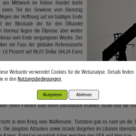
n am Mittwoch im frühen Handel leicht
t einen Teil der Gewinne vom Dienstag
egen der Hoffnung auf ein baldiges Ende
nd der Blockade der für den Ölhandel
n Hormuz liegen die Ölpreise aber weiter
 Niveau vom Ende vergangener Woche. Der
 über ein Fass der globalen Referenzsorte
 1,6 Prozent auf 98,01 Dollar (84,24 Euro)
el (159 Liter) Brent liegt somit weiter unter
iese Webseite verwendet Cookies für die Webanalyse. Details finden
chtigen Marke von 100 Dollar. Wesentliche
ie in den
Nutzungsbedingungen
.
m Nahen Osten gab es in der Nacht auf
Akzeptieren
Ablehnen
geachtet einiger militärischer Zwischenfälle weiter darauf, dass der I
ber einen Frieden bald einen Durchbruch erzielen. Israel und die U
errscht in dem Krieg eine Waffenruhe. Trotzdem gab es rund um di
fe. Die jüngsten Attacken sowie Israels Vorgehen im Libanon übersch
an-Kriegs. Pakistan vermittelt dabei zwischen den USA und dem Iran.