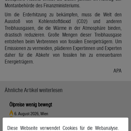
Montanbehörde des Finanzministeriums.
Um die Erderhitzung zu bekämpfen, muss die Welt den
Ausstoß von Kohlenstoffdioxid (CO2) und anderen
Treibhausgasen, die die Wärme in der Atmosphäre binden,
drastisch reduzieren. Große Mengen dieser Treibhausgase
entstehen beim Verbrennen von fossilen Energieträgern. Um
Emissionen zu vermeiden, plädieren Expertinnen und Experten
daher für die Abkehr von fossilen hin zu erneuerbaren
Energieträgern.
APA
Ähnliche Artikel weiterlesen
Ölpreise wenig bewegt
6. August 2026, Wien
Diese Webseite verwendet Cookies für die Webanalyse.