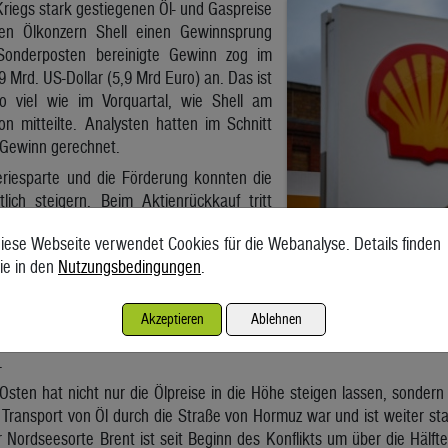
riegs stark gestiegenen Öl- und Gaspreise
en Ölkonzern Shell einen Gewinnsprung
Sonderposten bereinigte Gewinn zog im
9 Mrd. US-Dollar (5,9 Mrd Euro) an. Das ist
o viel wie im Vorquartal, wie Shell am
n mitteilte. Analysten hatten im Schnitt
 Gewinn gerechnet.
neriesparte und die Förderung konnten die
lich steigern. Beim Aktienrückkauf tritt
Quartal allerdings etwas auf die Bremse.
iese Webseite verwendet Cookies für die Webanalyse. Details finden
lsdividende um 5 Prozent auf 39,06 US-
ie in den
Nutzungsbedingungen
.
t wird, kürzt Shell-Chef Wael Sawan die
ckkauf eigener Aktien von 3,5 auf 3 Mrd. Dollar im Quartal. Die Inv
n mit 24 bis 26 Mrd. Dollar ein, im Februar war noch von lediglich 20 
Akzeptieren
Ablehnen
rund 4 Mrd. Dollar im Zusammenhang mit der Übernahme des
.
sten hat nicht nur die Ölpreise in die Höhe steigen lassen, sonder
 Transport von Öl durch die Straße von Hormuz war und ist weiter sta
er Nordseesorte Brent ist seit Beginn des Konflikts um über die Hälfte