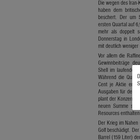
Die wegen des Iran-K
haben dem britisch
beschert. Der um 
ersten Quartal auf 6,
mehr als doppelt s
Donnerstag in Londo
mit deutlich weniger
Vor allem die Raffi
Gewinnbeiträge deut
Shell im laufenden 
D
Während die Quarta
S
Cent je Aktie erhöh
Ausgaben für den Rü
plant der Konzern nu
neuen Summe sind 
Resources enthalten
Der Krieg im Nahen O
Golf beschädigt. Der
Barrel (159 Liter) d