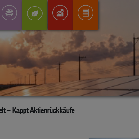
elt – Kappt Aktienrückkäufe