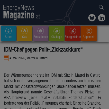
Strom
Gas
Emissionen
Ökologie
Energiebörse
Allgemein
iDM-Chef gegen Polit-„Zickzackkurs“
4. Mai 2026, Matrei in Osttirol
Der Wärmepumpenhersteller iDM mit Sitz in Matrei in Osttirol
hat sich in den vergangenen Jahren besonders am heimischen
Markt mit Absatzschwankungen auseinandersetzen müssen.
Als Hauptgrund nannte Geschäftsführer Thomas Pletzer im
APA-Interview „eine relativ instabile Fördersituation“. Er
forderte von der Politik „Planungssicherheit für seine Branche,
ein Ende des ‚Zickzackkurses‘ und weniger Bürokratie“. Dank