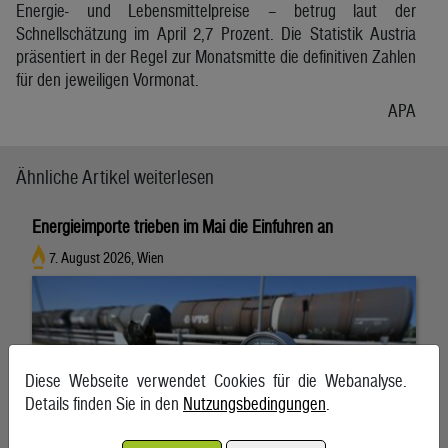
Energie- und Lebensmittelpreise – betrug laut der
Schnellschätzung im April 2,7 Prozent. Die Statistik Austria
präsentiert in der Regel zur Monatsmitte die definitiven Zahlen
für den jeweiligen Vormonat.
APA
Ähnliche Artikel weiterlesen
Energieimporte trieben im Mai die Einfuhren an
7. August 2026, Wien
Diese Webseite verwendet Cookies für die Webanalyse.
Details finden Sie in den
Nutzungsbedingungen
.