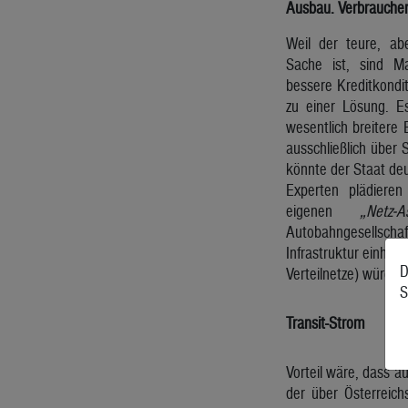
Ausbau. Verbraucher s
Weil der teure, abe
Sache ist, sind M
bessere Kreditkondit
zu einer Lösung. Es
wesentlich breitere 
ausschließlich über 
könnte der Staat deut
Experten plädieren
eigenen
„Netz-A
Autobahngesellscha
Infrastruktur einheb
D
Verteilnetze) würden
S
Transit-Strom
Vorteil wäre, dass a
der über Österreichs