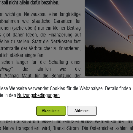
oll nicht allein dafür bezahlen.
r wichtige Netzausbau eine langfristige
aßnahmen wie staatliche Garantien für
ionen (siehe oben) nur ein kleiner Beitrag
 gibt daher Ideen, die Finanzierung auf
Beine zu stellen. Statt die Netzkosten fast
Stromtarife der Verbraucher zu finanzieren,
lich stärker eingreifen.
 schon länger für die Schaffung einer
sfinag“
, die ähnlich wie die
ft Asfinag Maut für die Benutzung der
en soll. Die Stromnetze (Übertragungs- und
iese Webseite verwendet Cookies für die Webanalyse. Details finden
 dabei ähnlich wie Autobahnen als kritische Infrastruktur betrachtet w
ie in den
Nutzungsbedingungen
.
Akzeptieren
Ablehnen
uch der Transit-Strom besser und zentraler erfasst werden könnte. Im
 Netze transportiert wird, Transit-Strom. Die Österreicher zahlen a