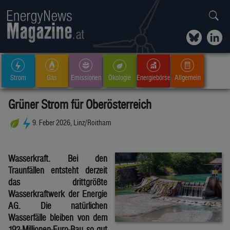
Strom
Gas
Emissionen
Ökologie
Energiebörse
Allgemein
Grüner Strom für Oberösterreich
9. Feber 2026, Linz/Roitham
Wasserkraft. Bei den
Traunfällen entsteht derzeit
das drittgrößte
Wasserkraftwerk der Energie
AG. Die natürlichen
Wasserfälle bleiben von dem
192-Millionen-Euro-Bau so gut