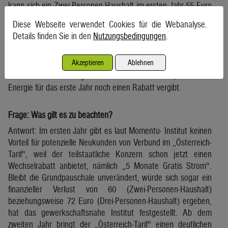
kann sich ein Zwei-Personen-Haushalt im ersten Jahr 55 Euro
ersparen, wenn er statt eines Neukundenvertrags bei Wien
Diese Webseite verwendet Cookies für die Webanalyse.
Energie einen Vertrag bei Verbund im „Österreich-Tarif“
Details finden Sie in den
Nutzungsbedingungen
.
abschließt. Ab dem zweiten Jahr kann sich derselbe Haushalt
sogar 130 Euro ersparen. Bei einem Drei-Personen-Haushalt
Akzeptieren
Ablehnen
macht die Ersparnis laut den Berechnungen 74 Euro aus, ab
dem zweiten Jahr sogar 308 Euro. Das deshalb, weil Wien
Energie für das erste Jahr noch einen Rabatt vergibt.
Frage: Was gilt es zu beachten?
Antwort: Im ersten Jahr gibt es laut Momentu- Institut keinen
Vorteil für potenzielle Neukunden von Verbund im „Österreich-
Tarif“, weil der teilstaatliche Konzern schon jetzt einen
Wechselrabatt anbietet, nämlich „5 Monate Gratis Strom“.
Bleibt die Grundpauschale unverändert, würde sich sogar ein
finanzieller Verlust von 60 (Zwei-Personen-Haushalt)
beziehungsweise 72 Euro (Drei-Personen-Haushalt) ergeben,
hat das gewerkschaftsnahe Institut festgestellt. Ab dem
zweiten Jahr bringt der „Österreich-Tarif“ einen deutlichen