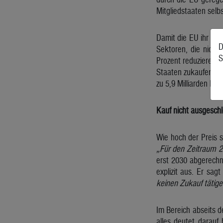
Mitgliedstaaten selb
Damit die EU ihr Kli
D
Sektoren, die nich
S
Prozent reduzieren. 
Staaten zukaufen, die
zu 5,9 Milliarden Eur
Kauf nicht ausgesch
Wie hoch der Preis s
„Für den Zeitraum 2
erst 2030 abgerechn
explizit aus. Er sagt
keinen Zukauf tätig
Im Bereich abseits 
alles deutet darauf 