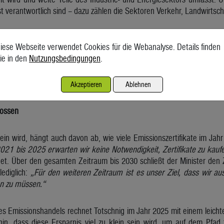
st verantwortlich sind – dazu zählen die Sektoren Verkehr, Landwirtsc
maziel erreichen kann, hat sie jedem Mitgliedsstaat ein Ziel bis 2030
iese Webseite verwendet Cookies für die Webanalyse. Details finden
t vom Emissionshandel umfasst sind, die Menge an klimaschädlich
ie in den
Nutzungsbedingungen
.
Schafft die Republik das nicht, muss sie dies mit Emissionszertifikate
 ihre Ziele übererfüllt haben. Laut einer Analyse, die das Finanzminis
o kosten.
Akzeptieren
Ablehnen
lossen
ein wird, hängt auch davon ab, wie viele Emissionszertifikate im Ja
021 bis 2025 erwarten wir keine Notwendigkeit, Zertifikate zu kauf
et. Über den gesamten Zeitraum bis 2030 schließt der Minister den Z
 lediglich:
„Für den weiteren Zeitraum ist es unser Ziel, dass wir 
en zu müssen.“
des Emissionshandels rechnet Totschnig im Jahr 2025 mit einem leich
hin, dass diese Ersparnis viel zu klein sein wird, um auf dem Pfad 