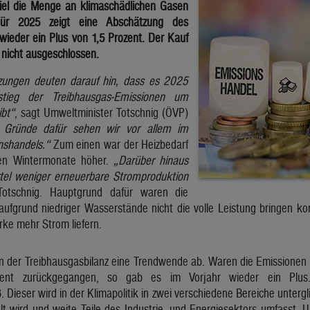
iel die Menge an klimaschädlichen Gasen
ür 2025 zeigt eine Abschätzung des
eder ein Plus von 1,5 Prozent. Der Kauf
d nicht ausgeschlossen.
tzungen deuten darauf hin, dass es 2025
stieg der Treibhausgas-Emissionen um
ibt“
, sagt Umweltminister Totschnig (ÖVP)
 Gründe dafür sehen wir vor allem im
nshandels.“
Zum einen war der Heizbedarf
ren Wintermonate höher.
„Darüber hinaus
rtel weniger erneuerbare Stromproduktion
 Totschnig. Hauptgrund dafür waren die
aufgrund niedriger Wasserstände nicht die volle Leistung bringen k
ke mehr Strom liefern.
 in der Treibhausgasbilanz eine Trendwende ab. Waren die Emissionen
zent zurückgegangen, so gab es im Vorjahr wieder ein Plu
 Dieser wird in der Klimapolitik in zwei verschiedene Bereiche untergl
t wird und weite Teile des Industrie- und Energiesektors umfasst. U