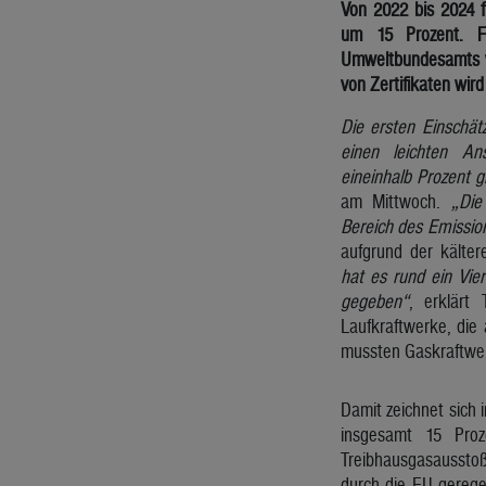
Von 2022 bis 2024 f
um 15 Prozent. F
Umweltbundesamts wi
von Zertifikaten wir
Die ersten Einschä
einen leichten An
eineinhalb Prozent g
am Mittwoch.
„Die
Bereich des Emissio
aufgrund der kälte
hat es rund ein Vie
gegeben“
, erklärt
Laufkraftwerke, die 
mussten Gaskraftwer
Damit zeichnet sich
insgesamt 15 Pro
Treibhausgasausstoß.
durch die EU geregel