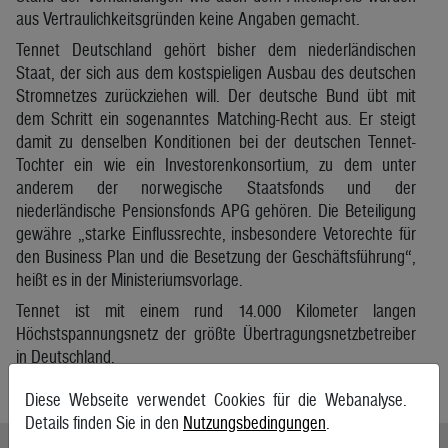
aus Vertraulichkeitsgründen keine Angaben gemacht.
Tennet Deutschland gehört bisher dem niederländischen
Staat, der sich aus dem kostspieligen Ausbau des deutschen
Stromnetzes zurückziehen will. Der deutsche Bund übt mit
dem Schritt ein sogenanntes Matching-Recht aus. Er steigt
damit zu denselben Konditionen bei der deutschen Tennet-
Tochter ein wie ein Investorenkonsortium, zu dem unter
anderem der norwegische Staatsfonds und der
niederländische Pensionsfonds APG gehören. Die Beteiligung
gewähre „starke Einflussrechte, insbesondere Vetorechte für
den Business Plan und die Besetzung der Geschäftsführung“,
heißt es in der Ministeriumsvorlage.
Tennet ist mit einem rund 14.000 Kilometer langen
Höchstspannungsnetz der größte Übertragungsnetzbetreiber
in Deutschland.
APA/Reuters
Diese Webseite verwendet Cookies für die Webanalyse.
Details finden Sie in den
Nutzungsbedingungen
.