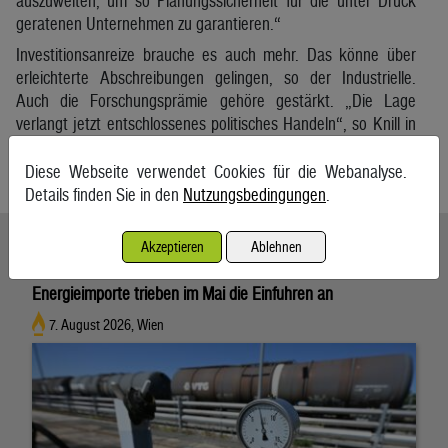
auszuweiten, um so Planungssicherheit für die unter Druck
geratenen Unternehmen zu garantieren.“
Investitionsanreize brauche es auch mehr. Das könne über
erleichterte Abschreibungen gelingen, so der Industrielle.
Auch die Forschungsprämie gehöre gestärkt. „Die Lage
verlangt jetzt entschlossenes politisches Handeln“, so Knill in
Richtung Dreierkoalition.
Diese Webseite verwendet Cookies für die Webanalyse.
APA
Details finden Sie in den
Nutzungsbedingungen
.
Ähnliche Artikel weiterlesen
Akzeptieren
Ablehnen
Energieimporte trieben im Mai die Einfuhren an
7. August 2026, Wien