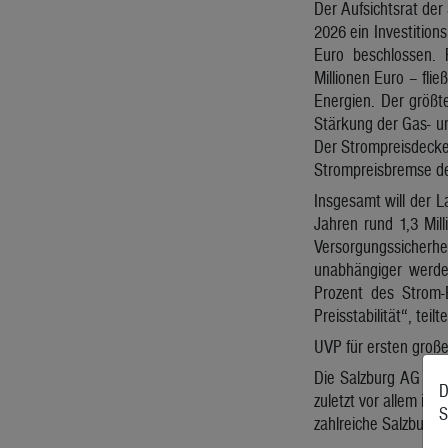
Der Aufsichtsrat der
2026 ein Investition
Euro beschlossen.
Millionen Euro – fli
Energien. Der größt
Stärkung der Gas- u
Der Strompreisdecke
Strompreisbremse de
Insgesamt will der 
Jahren rund 1,3 Mil
Versorgungssicher
unabhängiger werde
Prozent des Strom-
Preisstabilität“, tei
UVP für ersten große
Die Salzburg AG rec
D
zuletzt vor allem in
S
zahlreiche Salzburg-