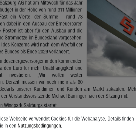
 Salzburg AG hat am Mittwoch für das Jahr
sbudget in der Höhe von rund 311 Millionen
 Fast ein Viertel der Summe – rund 73
eßen dabei in den Ausbau der Erneuerbaren
e Posten ist aber für den Ausbau und die
nd Stromnetze im Bundesland vorgesehen.
l des Konzerns wird nach dem Wegfall der
s Bundes bis Ende 2026 verlängert.
Landesenergieversorger in den kommenden
liarden Euro für mehr Unabhängigkeit und
heit investieren. „Wir wollen weiter
n. Derzeit müssen wir noch mehr als 60
Bedarfs unserer Kundinnen und Kunden am Markt zukaufen. Mehr
lte der Vorstandsvorsitzende Michael Baminger nach der Sitzung mit.
n Windpark Salzburgs startet
hnet in den kommenden 15 Jahren mit einer Verdoppelung des Strom
iese Webseite verwendet Cookies für die Webanalyse. Details finden
 den Ausbau der Wasserkraft. 2026 wird das Kraftwerk Sulzau eröffnet,
ie in den
Nutzungsbedingungen
.
AG-Kraftwerke ein Gemeinschaftsprojekt mit dem Verbund – soll zur U