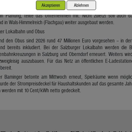
 auch für das große Windkraftprojekt am Windsfeld (Pongau) die U
Akzeptieren
Ablehnen
) wird weiter vorangetrieben. Im Bereich der Photovoltaik seie
 in Planung, teilte das Unternehmen mit. Nicht zuletzt soll auch
d in Wals-Himmelreich (Flachgau) weiter ausgebaut werden.
rger Lokalbahn und Obus
nd den Obus sind 2026 rund 47 Millionen Euro vorgesehen – in der
nd bereits inkludiert. Bei der Salzburger Lokalbahn werden die
nbahnkreuzungen in Salzburg und Oberndorf erneuert. Weiters wird 
zweigleisig auszubauen. Für das Netz an öffentlichen E-Ladestati
bereit.
der Baminger betonte am Mittwoch erneut, Spielräume wenn mögl
urde der Strompreisdeckel für Haushaltskunden auf das gesamte Jahr 
werden mit 10 Cent/kWh netto gedeckelt.