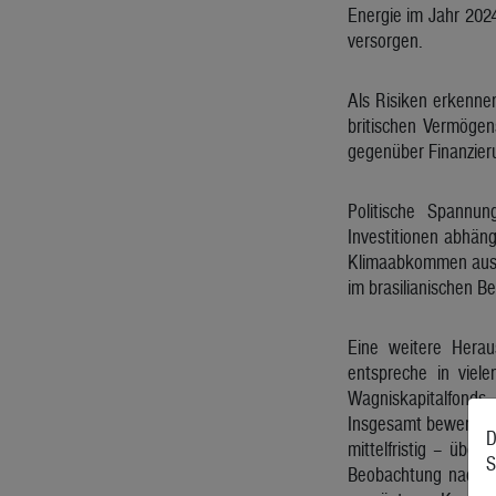
Energie im Jahr 202
versorgen.
Als Risiken erkenne
britischen Vermögen
gegenüber Finanzier
Politische Spannun
Investitionen abhän
Klimaabkommen ausge
im brasilianischen B
Eine weitere Herau
entspreche in viel
Wagniskapitalfonds „
Insgesamt bewertet H
D
mittelfristig – über
S
Beobachtung nach b