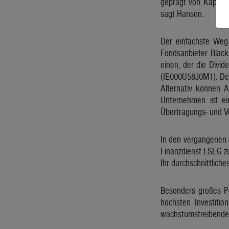
geprägt von Kapitala
sagt Hansen.
Der einfachste Weg 
Fondsanbieter Black
einen, der die Divi
(IE000U58J0M1). Der 
Alternativ können 
Unternehmen ist ei
Übertragungs- und Ve
In den vergangenen 
Finanzdienst LSEG zuf
Ihr durchschnittlich
Besonders großes Po
höchsten Investitio
wachstumstreibende 