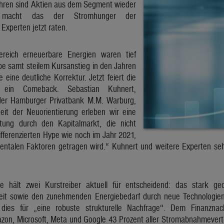
hren sind Aktien aus dem Segment wieder
h macht das der Stromhunger der
Experten jetzt raten.
reich erneuerbare Energien waren tief
pe samt steilem Kursanstieg in den Jahren
 eine deutliche Korrektur. Jetzt feiert die
 ein Comeback. Sebastian Kuhnert,
er Hamburger Privatbank M.M. Warburg,
eit der Neuorientierung erleben wir eine
tung durch den Kapitalmarkt, die nicht
fferenzierten Hype wie noch im Jahr 2021,
entalen Faktoren getragen wird.“ Kuhnert und weitere Experten s
e hält zwei Kurstreiber aktuell für entscheidend: das stark ge
it sowie den zunehmenden Energiebedarf durch neue Technologien w
dies für „eine robuste strukturelle Nachfrage“. Dem Finanznach
zon, Microsoft, Meta und Google 43 Prozent aller Stromabnahmevertr