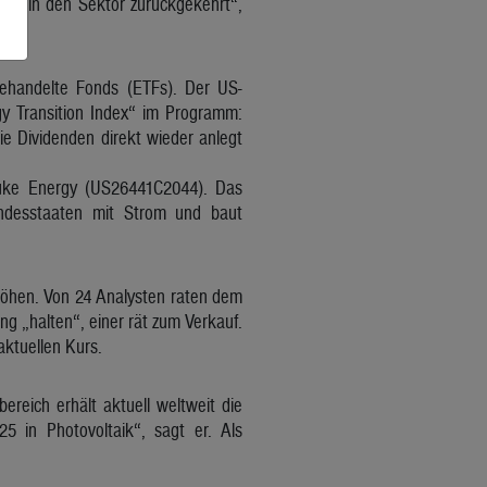
fang in den Sektor zurückgekehrt“,
gehandelte Fonds (ETFs). Der US-
y Transition Index“ im Programm:
e Dividenden direkt wieder anlegt
 Duke Energy (US26441C2044). Das
undesstaaten mit Strom und baut
öhen. Von 24 Analysten raten dem
ing „halten“, einer rät zum Verkauf.
aktuellen Kurs.
reich erhält aktuell weltweit die
25 in Photovoltaik“, sagt er. Als