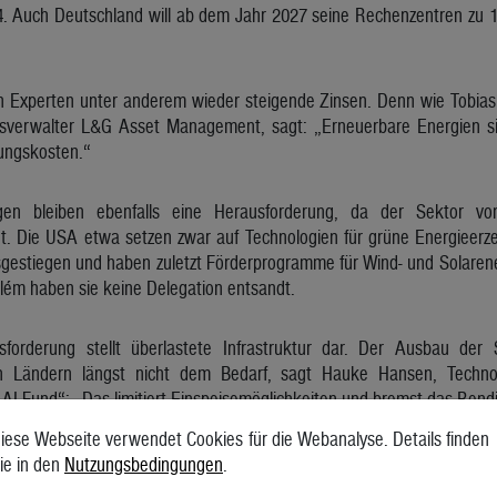
4. Auch Deutschland will ab dem Jahr 2027 seine Rechenzentren zu 1
n Experten unter anderem wieder steigende Zinsen. Denn wie Tobias
sverwalter L&G Asset Management, sagt: „Erneuerbare Energien sin
ungskosten.“
gen bleiben ebenfalls eine Herausforderung, da der Sektor vo
gt. Die USA etwa setzen zwar auf Technologien für grüne Energieerz
stiegen und haben zuletzt Förderprogramme für Wind- und Solarene
elém haben sie keine Delegation entsandt.
sforderung stellt überlastete Infrastruktur dar. Der Ausbau de
en Ländern längst nicht dem Bedarf, sagt Hauke Hansen, Techno
AI Fund“: „Das limitiert Einspeisemöglichkeiten und bremst das Rendi
ansen den Ausblick des Marktes für erneuerbare Energien aber posit
iese Webseite verwendet Cookies für die Webanalyse. Details finden
wiegen die Chancen die Risiken und schaffen für Anleger ein potenz
ie in den
Nutzungsbedingungen
.
ewerten vor allem Großinvestoren das Segment wieder positiv: „