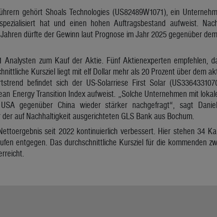
ührern gehört Shoals Technologies (US82489W1071), ein Unternehme
e spezialisiert hat und einen hohen Auftragsbestand aufweist. N
Jahren dürfte der Gewinn laut Prognose im Jahr 2025 gegenüber dem 
1 Analysten zum Kauf der Aktie. Fünf Aktienexperten empfehlen, da
nittliche Kursziel liegt mit elf Dollar mehr als 20 Prozent über dem ak
tstrend befindet sich der US-Solarriese First Solar (US336433107
lean Energy Transition Index aufweist. „Solche Unternehmen mit loka
 USA gegenüber China wieder stärker nachgefragt“, sagt Daniel 
r der auf Nachhaltigkeit ausgerichteten GLS Bank aus Bochum.
 Nettoergebnis seit 2022 kontinuierlich verbessert. Hier stehen 34
ufen entgegen. Das durchschnittliche Kursziel für die kommenden zwö
erreicht.