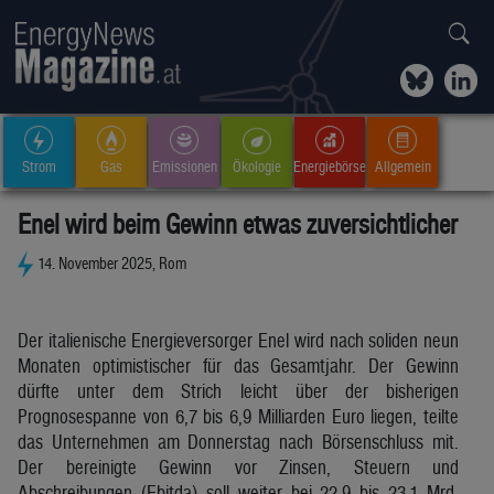
Strom
Gas
Emissionen
Ökologie
Energiebörse
Allgemein
Enel wird beim Gewinn etwas zuversichtlicher
14. November 2025, Rom
Der italienische Energieversorger Enel wird nach soliden neun
Monaten optimistischer für das Gesamtjahr. Der Gewinn
dürfte unter dem Strich leicht über der bisherigen
Prognosespanne von 6,7 bis 6,9 Milliarden Euro liegen, teilte
das Unternehmen am Donnerstag nach Börsenschluss mit.
Der bereinigte Gewinn vor Zinsen, Steuern und
Abschreibungen (Ebitda) soll weiter bei 22,9 bis 23,1 Mrd.