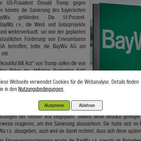
n US-Präsident Donald Trump gegen
en könnte die Sanierung des bayerischen
ayWa gefährden. Die 51-Prozent-
 BayWa r.e., die Wind- und Solarprojekte
 und weiterverkauft, sei von der geplanten
staatlichen Förderung von Erneuerbaren
SA betroffen, teilte die BayWa AG am
 mit.
autiful Bill Act“ von Trump sollen die von
oe Biden im „Inflation Reduction Act“
gutschriften für solche Projekte bis 2028
iese Webseite verwendet Cookies für die Webanalyse. Details finden
laufen. Das könne die Umsatz- und
ie in den
Nutzungsbedingungen
.
der BayWa r.e. über den Haufen werfen, warnte die BayWa.
enauen Umfangs der möglichen Auswirkungen sowie der Möglichkei
Akzeptieren
Ablehnen
raussichtlich mehrere Wochen dauern“, hieß es in der Mitteilung. D
tungen der Tochter fest eingeplant. Sollten diese deutlich geringer
eise reagieren, um ihre Sanierung abzusichern. Sie hatte sich im 
a r.e. abzugeben, auch weil sie damit rechnet, dass sich diese später 
er Steuervergünstigungen würde die BayWa r.e. sowohl als Betreiber 