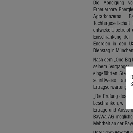
Die Abneigung vo
Erneuerbare Energi
Agrarkonzerns B
Tochtergesellschaft
entwickelt, betreibt
Einschränkung der 
Energien in den U
Dienstag in München
Nach dem „One Big Be
seinem Vorgänger J
eingeführten Steuer
D
schrittweise aus
S
Ertragserwartungen 
„Die Prüfung des g
beschränken, wird vo
Erträge und Ausschüt
BayWa AG möglicherw
Mehrheit an der BayW
Unter dem Wegfall d