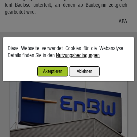
fünf Baulose unterteilt, an denen ab Baubeginn zeitgleich
gearbeitet wird.
APA
Ähnliche Artikel weiterlesen
Diese Webseite verwendet Cookies für die Webanalyse.
Details finden Sie in den
Nutzungsbedingungen
.
EnBW bestätigt Jahresprognose trotz Gewinnrückgangs
7. August 2026, Karlsruhe
Akzeptieren
Ablehnen